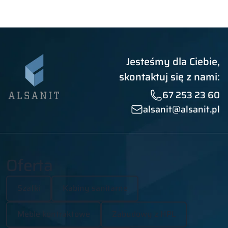
Jesteśmy dla Ciebie,
skontaktuj się z nami:
67 253 23 60
alsanit@alsanit.pl
Oferta
Szafki
Kabiny sanitarne
Meble kontraktowe
Zabudowy z HPL