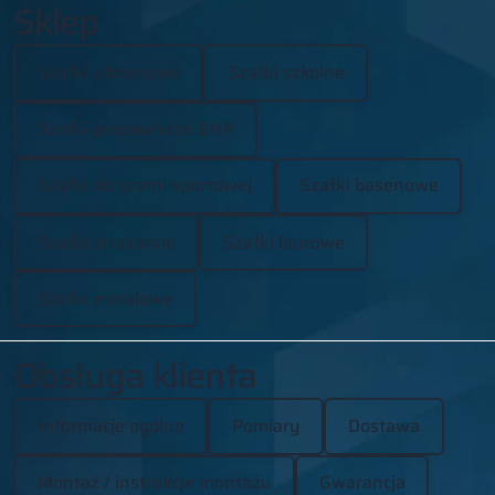
Sklep
Szafki ubraniowe
Szafki szkolne
Szafki pracownicze BHP
Szafki do szatni sportowej
Szafki basenowe
Szafki strażackie
Szafki biurowe
Szafki metalowe
Obsługa klienta
Informacje ogólne
Pomiary
Dostawa
Montaż / instrukcje montażu
Gwarancja