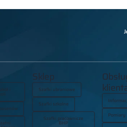
J
Sklep
Obsłu
klient
zkół i
Szafki ubraniowe
oli
Informac
Szafki szkolne
basenów
Pomiary
Szafki pracownicze
zatni
BHP