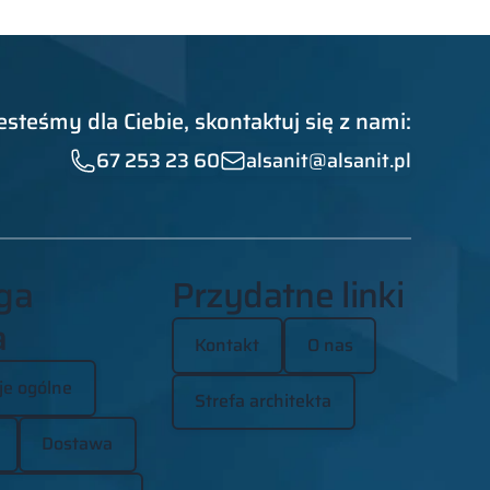
esteśmy dla Ciebie, skontaktuj się z nami:
67 253 23 60
alsanit@alsanit.pl
ga
Przydatne linki
a
Kontakt
O nas
je ogólne
Strefa architekta
Dostawa