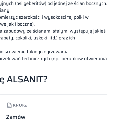
nych (osi geberitów) od jednej ze ścian bocznych.
iany.
ierzyć szerokości i wysokości tej półki w
we jak i boczne).
a zabudowy ze ścianami stałymi występują jakieś
pety, cokoliki, uskoki itd.) oraz ich
ejscowienie takiego ogrzewania.
oczekiwań technicznych (np. kierunków otwierania
ię ALSANIT?
KROK
2
Zamów