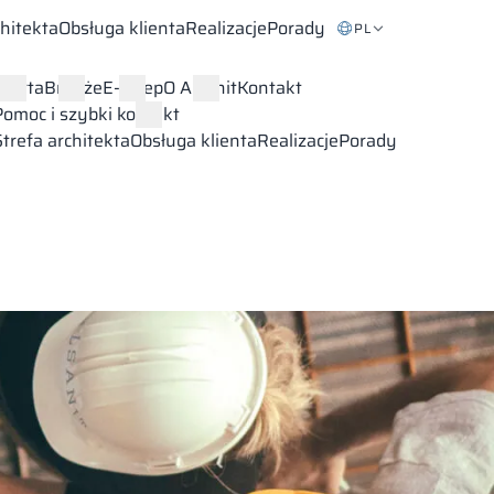
chitekta
Obsługa klienta
Realizacje
Porady
PL
Oferta
Branże
E-sklep
O Alsanit
Kontakt
Pomoc i szybki kontakt
Strefa architekta
Obsługa klienta
Realizacje
Porady