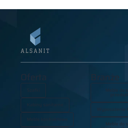
Oferta
Branże
Szafki
Meble do s
przedszk
Kabiny sanitarne
Wyposażenie 
Meble kontraktowe
Meble do s