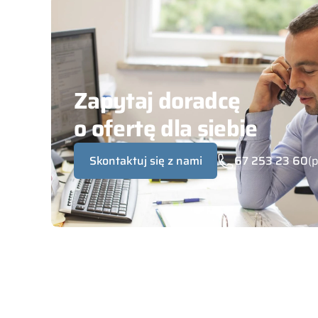
Zapytaj doradcę
o ofertę dla siebie
Skontaktuj się z nami
67 253 23 60
(