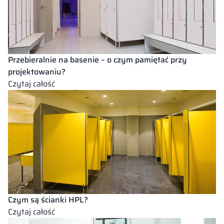
jak
wybrać
odpowiednie
akcesoria
do
Przebieralnie na basenie – o czym pamiętać przy
kabin
projektowaniu?
WC?
:
Czytaj całość
Przebieralnie
na
basenie
–
o
czym
pamiętać
przy
projektowaniu?
Czym są ścianki HPL?
:
Czytaj całość
Czym