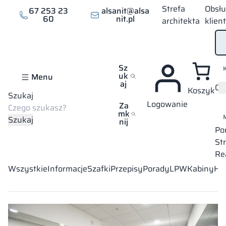
Przejdź
Strefa
Obsł
67 253 23
alsanit@alsa
do
60
nit.pl
architekta
klien
treści
Sz
uk
Menu
aj
Of
Koszyk
Szukaj
Logowanie
Strona główna
News
Kabiny
Za
mk
Szukaj
nij
Kabiny
Po
St
Re
Wszystkie
Informacje
Szafki
Przepisy
Porady
LPW
Kabiny
HP