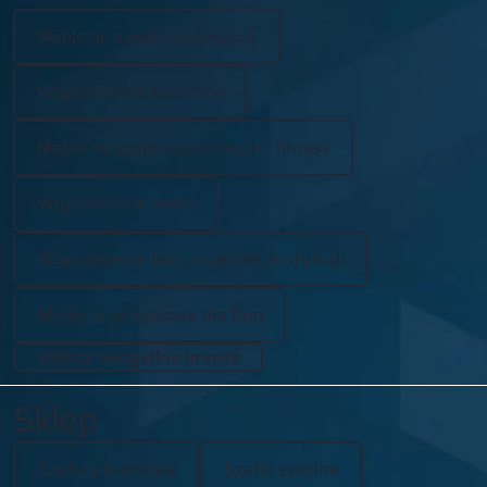
Meble do szkół i przedszkoli
Wyposażenie basenów
Meble do szatni sportowych i fitness
Wyposażenie hoteli
Wyposażenie biur, urzędów, instytucji
Meble przemysłowe dla firm
Zobacz wszystkie branże
Sklep
Szafki ubraniowe
Szafki szkolne