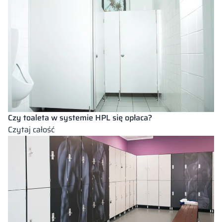
są
ścianki
HPL?
Czy toaleta w systemie HPL się opłaca?
:
Czytaj całość
Czy
toaleta
w
systemie
HPL
się
opłaca?