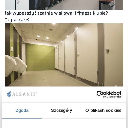
Jak wyposażyć szatnię w siłowni i fitness klubie?
:
Czytaj całość
Jak
wyposażyć
szatnię
w
siłowni
i
fitness
klubie?
Jak powinna wyglądać szatnia dla niepełnosprawnych?
Zgoda
Szczegóły
O plikach cookies
:
Czytaj całość
Jak
powinna