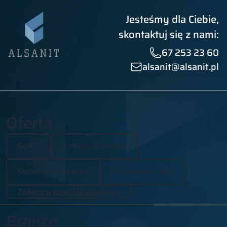
Jesteśmy dla Ciebie,
skontaktuj się z nami:
67 253 23 60
alsanit@alsanit.pl
Oferta
Szafki
Kabiny sanitarne
Meble kontraktowe
Zabudowy z HPL
Zobacz wszystkie produkty
Branże