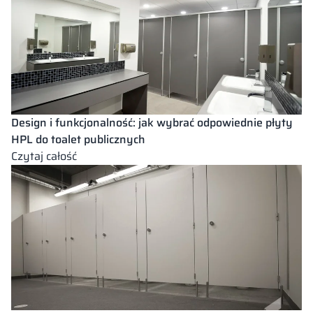
Design i funkcjonalność: jak wybrać odpowiednie płyty
HPL do toalet publicznych
:
Czytaj całość
Design
i
funkcjonalność:
jak
wybrać
odpowiednie
płyty
HPL
do