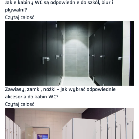
Jakie kabiny WC są odpowiednie do szkół, biur i
toalet
pływalni?
publicznych
:
Czytaj całość
Jakie
kabiny
WC
są
odpowiednie
do
szkół,
biur
i
Zawiasy, zamki, nóżki – jak wybrać odpowiednie
pływalni?
akcesoria do kabin WC?
:
Czytaj całość
Zawiasy,
zamki,
nóżki
–