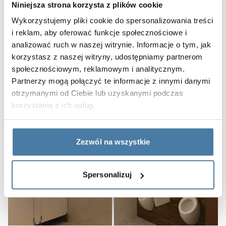
Niniejsza strona korzysta z plików cookie
wyglądać
szatnia
Wykorzystujemy pliki cookie do spersonalizowania treści
dla
i reklam, aby oferować funkcje społecznościowe i
niepełnosprawnych?
analizować ruch w naszej witrynie. Informacje o tym, jak
korzystasz z naszej witryny, udostępniamy partnerom
społecznościowym, reklamowym i analitycznym.
Partnerzy mogą połączyć te informacje z innymi danymi
Prysznice przemysłowe – jakie powinny spełniać
otrzymanymi od Ciebie lub uzyskanymi podczas
warunki sanitarne?
korzystania z ich usług.
:
Czytaj całość
Prysznice
przemysłowe
Zezwól na wszystkie
–
jakie
powinny
Spersonalizuj
spełniać
warunki
sanitarne?