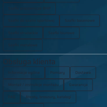
Szafki pracownicze BHP
Szafki do szatni sportowej
Szafki basenowe
Szafki strażackie
Szafki biurowe
Szafki metalowe
Obsługa klienta
Informacje ogólne
Pomiary
Dostawa
Montaż / instrukcje montażu
Gwarancja
FAQ
Atesty, broszury, katalogi