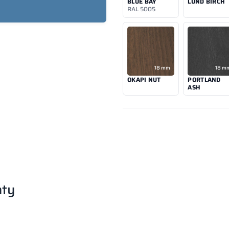
BLUE BAY
LUND BIRCH
RAL 5005
18 mm
18 m
OKAPI NUT
PORTLAND
ASH
nty