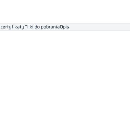
 certyfikaty
Pliki do pobrania
Opis