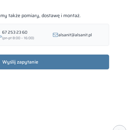
bimy także pomiary, dostawę i montaż.
67 253 23 60
alsanit@alsanit.pl
(pn-pt 8:00 – 16:00)
Wyślij zapytanie