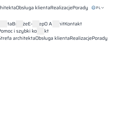
chitekta
Obsługa klienta
Realizacje
Porady
PL
Oferta
Branże
E-sklep
O Alsanit
Kontakt
Pomoc i szybki kontakt
Strefa architekta
Obsługa klienta
Realizacje
Porady