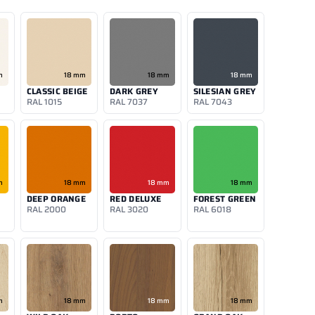
m
18 mm
18 mm
18 mm
CLASSIC BEIGE
DARK GREY
SILESIAN GREY
RAL 1015
RAL 7037
RAL 7043
m
18 mm
18 mm
18 mm
DEEP ORANGE
RED DELUXE
FOREST GREEN
RAL 2000
RAL 3020
RAL 6018
m
18 mm
18 mm
18 mm