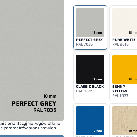
18 mm
18 m
PERFECT GREY
PURE WHITE
RAL 7035
RAL 9010
18 mm
18 m
CLASSIC BLACK
SUNNY
RAL 9005
YELLOW
18 mm
RAL 1023
PERFECT GREY
RAL 7035
nie orientacyjnie, wyświetlane
 od parametrów oraz ustawień
18 mm
18 m