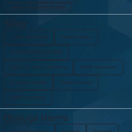
Zobacz wszystkie branże
Sklep
Szafki ubraniowe
Szafki szkolne
Szafki pracownicze BHP
Szafki do szatni sportowej
Szafki basenowe
Szafki strażackie
Szafki biurowe
Szafki metalowe
Obsługa klienta
Informacje ogólne
Pomiary
Dostawa