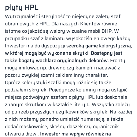
płyty HPL
Wytrzymałość i sterylność to niejedyne zalety szaf
ubraniowych z HPL. Dla naszych Klientów równie
istotne co jakość są walory wizualne mebli BHP. W
przypadku szaf z laminatu wysokociśnieniowego każdy
Inwestor ma do dyspozycji
szeroką gamę kolorystyczną,
w której mogą być wykonane skrytki. Dostępny jest
także bogaty wachlarz oryginalnych dekorów
. Fronty
mogą imitować np. drewno czy kamień i nadawać z
pozoru zwykłej szatni całkiem inny charakter.
Oprócz kolorystyki szafki mogą różnic się także
podziałem skrytek. Pojedyncze kolumny mogą ustąpić
miejsca podwójnym szafom z płyty HPL lub doskonale
znanym skrytkom w kształcie litery L. Wszystko zależy
od potrzeb przyszłych użytkowników skrytek. Na każdej
z nich możemy ponadto umieścić numerację, a także
dodać maskownice, skośny daszek czy ogranicznik
otwarcia drzwi.
Inwestor ma wpływ również na