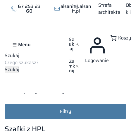
Strefa
Ob
67 253 23
alsanit@alsan
60
it.pl
architekta
kl
Kosz
Sz
uk
Menu
aj
Szukaj
Logowanie
Zawsze konkurencyjne ceny
Największa oferta materiał
Za
mk
Szukaj
nij
Strona główna
Sklep
Szafki ubraniowe
Szafki z HPL
E-sklep wszystkie produkty
Filtry
Szafki z HPL