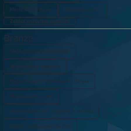
Meble kontraktowe
Zabudowy z HPL
Zobacz wszystkie produkty
Branże
Meble do szkół i przedszkoli
Wyposażenie basenów
Meble do szatni sportowych i fitness
Wyposażenie hoteli
Wyposażenie biur, urzędów, instytucji
Meble przemysłowe dla firm