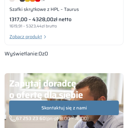
Szafki skrytkowe z HPL – Taurus
1317,00 – 4328,00
zł netto
1619,91 – 5323,44
zł brutto
Zobacz produkt
Wyświetlanie:
0
z
0
Zapytaj doradcę
o ofertę dla siebie
Skontaktuj się z nami
67 253 23 60
(pn-pt 8:00 – 16:00)