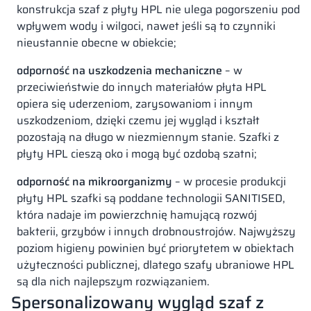
konstrukcja szaf z płyty HPL nie ulega pogorszeniu pod
wpływem wody i wilgoci, nawet jeśli są to czynniki
nieustannie obecne w obiekcie;
odporność na uszkodzenia mechaniczne
– w
przeciwieństwie do innych materiałów płyta HPL
opiera się uderzeniom, zarysowaniom i innym
uszkodzeniom, dzięki czemu jej wygląd i kształt
pozostają na długo w niezmiennym stanie. Szafki z
płyty HPL cieszą oko i mogą być ozdobą szatni;
odporność na mikroorganizmy
– w procesie produkcji
płyty HPL szafki są poddane technologii SANITISED,
która nadaje im powierzchnię hamującą rozwój
bakterii, grzybów i innych drobnoustrojów. Najwyższy
poziom higieny powinien być priorytetem w obiektach
użyteczności publicznej, dlatego szafy ubraniowe HPL
są dla nich najlepszym rozwiązaniem.
Spersonalizowany wygląd szaf z