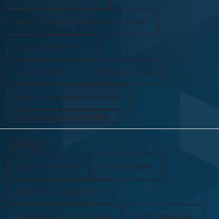
Meble do szatni sportowych i fitness
Wyposażenie hoteli
Wyposażenie biur, urzędów, instytucji
Meble przemysłowe dla firm
Zobacz wszystkie branże
Sklep
Szafki ubraniowe
Szafki szkolne
Szafki pracownicze BHP
Szafki do szatni sportowej
Szafki basenowe