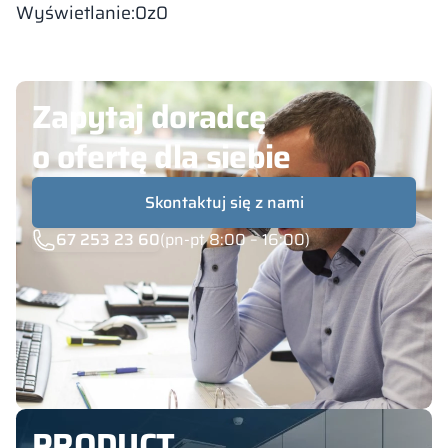
Wyświetlanie:
0
z
0
Zapytaj doradcę
o ofertę dla siebie
Skontaktuj się z nami
67 253 23 60
(pn-pt 8:00 – 16:00)
PRODUCT