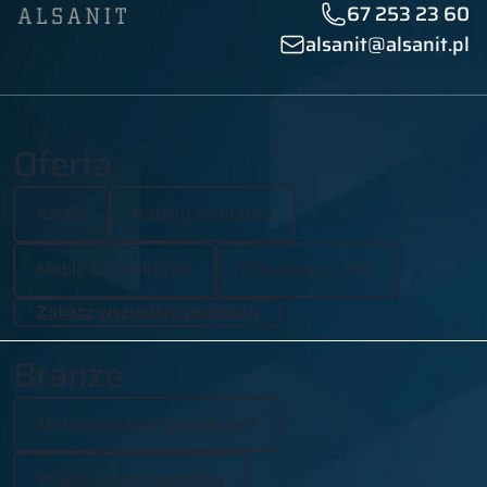
67 253 23 60
alsanit@alsanit.pl
Oferta
Szafki
Kabiny sanitarne
Meble kontraktowe
Zabudowy z HPL
Zobacz wszystkie produkty
Branże
Meble do szkół i przedszkoli
Wyposażenie basenów