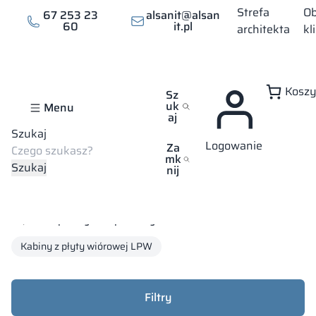
Strefa
Ob
67 253 23
alsanit@alsan
60
it.pl
architekta
kl
Kosz
Sz
uk
Menu
aj
Szukaj
Logowanie
Zawsze konkurencyjne ceny
Największa oferta materiał
Za
mk
Szukaj
nij
Strona główna
Sklep
Kabiny sanitarne
E-sklep wszystkie produkty
Kabiny z płyty wiórowej LPW
Filtry