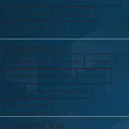
Szafki strażackie
Szafki biurowe
Szafki metalowe
Obsługa klienta
Informacje ogólne
Pomiary
Dostawa
Montaż / instrukcje montażu
Gwarancja
FAQ
Atesty, broszury, katalogi
Materiały i kolory
Przydatne linki