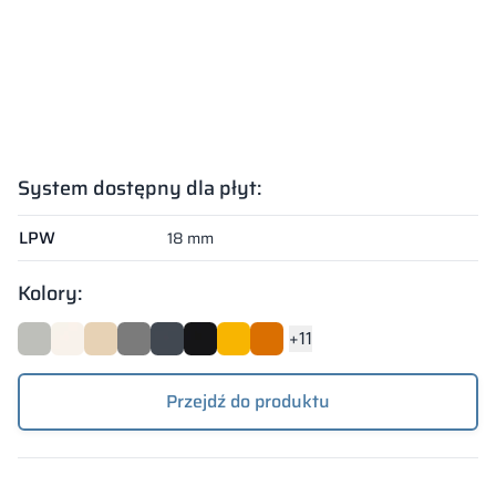
System dostępny dla płyt:
System dostępny dla płyt:
LPW
18 mm
Kolory:
+11
Przejdź do produktu