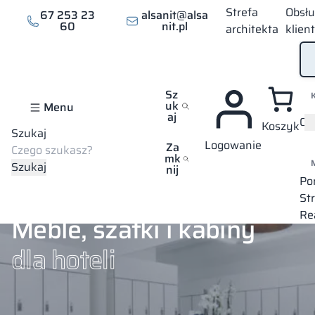
Strefa
Obsł
67 253 23
alsanit@alsa
60
nit.pl
architekta
klien
Sz
uk
Menu
aj
Of
Koszyk
Szukaj
Logowanie
Strona główna
Branże
Hotelarstwo
Za
mk
Szukaj
nij
Po
St
Re
Meble, szafki i kabiny
dla hoteli