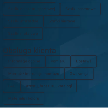
Szafki do szatni sportowej
Szafki basenowe
Szafki strażackie
Szafki biurowe
Szafki metalowe
Obsługa klienta
Informacje ogólne
Pomiary
Dostawa
Montaż / instrukcje montażu
Gwarancja
FAQ
Atesty, broszury, katalogi
Materiały i kolory