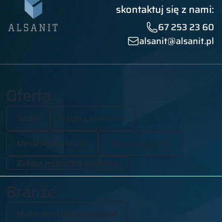
skontaktuj się z nami:
67 253 23 60
alsanit@alsanit.pl
Oferta
Szafki
Kabiny sanitarne
Meble kontraktowe
Zabudowy z HPL
Zobacz wszystkie produkty
Branże
Meble do szkół i przedszkoli