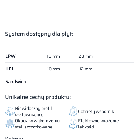
System dostępny dla płyt:
System dostępny dla płyt:
LPW
18 mm
28 mm
HPL
10 mm
12 mm
Sandwich
–
–
Unikalne cechy produktu:
Niewidoczny profil
Cofnięty wspornik
usztywniający
Okucia w wykończeniu
Efektowne wrażenie
stali szczotkowanej
lekkości