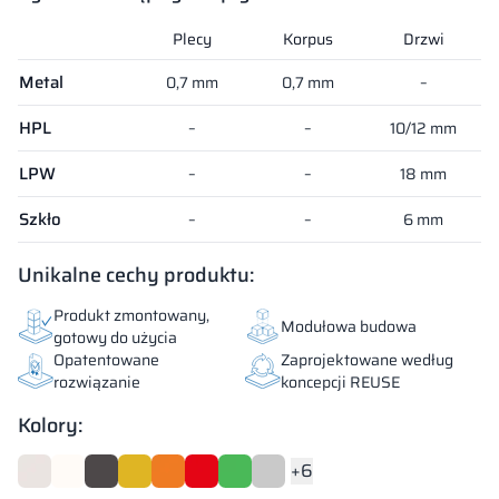
Plecy
Korpus
Drzwi
System dostępny dla płyt:
Metal
0,7 mm
0,7 mm
–
HPL
–
–
10/12 mm
LPW
–
–
18 mm
Szkło
–
–
6 mm
Unikalne cechy produktu:
Produkt zmontowany,
Modułowa budowa
gotowy do użycia
Opatentowane
Zaprojektowane według
rozwiązanie
koncepcji REUSE
Kolory:
+6