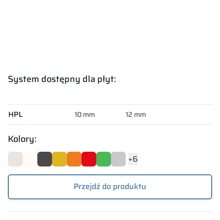
System dostępny dla płyt:
System dostępny dla płyt:
HPL
10 mm
12 mm
Kolory:
+6
Przejdź do produktu