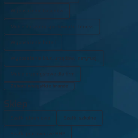
Wyposażenie basenów
Meble do szatni sportowych i fitness
Wyposażenie hoteli
Wyposażenie biur, urzędów, instytucji
Meble przemysłowe dla firm
Zobacz wszystkie branże
Sklep
Szafki ubraniowe
Szafki szkolne
Szafki pracownicze BHP