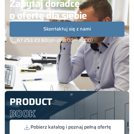
Zapytaj doradcę
o ofertę dla siebie
Skontaktuj się z nami
67 253 23 60
(pn-pt 8:00 – 16:00)
PRODUCT
BOOK
Pobierz katalog i poznaj pełną ofertę