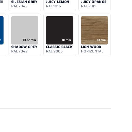
TE
SILESIAN GREY
JUICY LEMON
JUICY ORANGE
RAL 7043
RAL 1016
RAL 2011
m
10, 12 mm
10 mm
10 mm
SHADOW GREY
CLASSIC BLACK
LION WOOD
RAL 7042
RAL 9005
HORIZONTAL