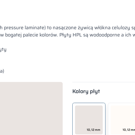
pressure laminate) to nasączone żywicą włókna celulozy s
 bogatej palecie kolorów. Płyty HPL są wodoodporne a ich w
yty
a)
Kolory płyt
– HPL
10, 12 mm
10, 12 m