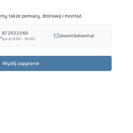
bimy także pomiary, dostawę i montaż.
67 253 23 60
alsanit@alsanit.pl
(pn-pt 8:00 – 16:00)
Wyślij zapytanie