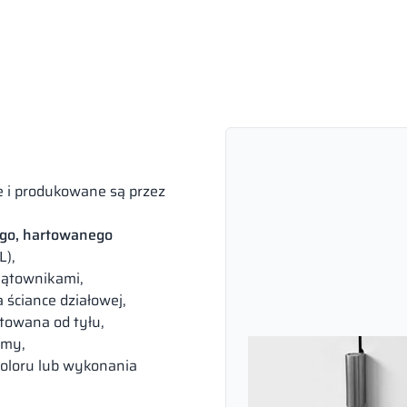
 i produkowane są przez
o, hartowanego
L),
kątownikami,
ściance działowej,
towana od tyłu,
rmy,
koloru lub wykonania