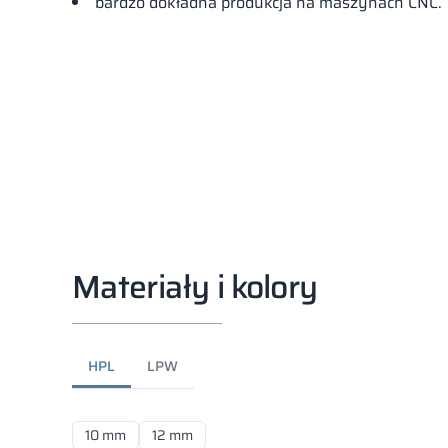
bardzo dokładna produkcja na maszynach CNC.
Materiały i kolory
HPL
LPW
10 mm
12 mm