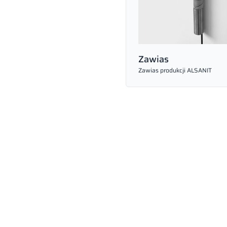
Zamkopochwyt
Zawias
Wsporniki
Ergonomiczny zamkopochwyt p
Zawias produkcji ALSANIT
ALSANIT
Wsporniki produkcji ALSANIT