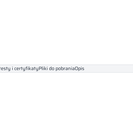
testy i certyfikaty
Pliki do pobrania
Opis