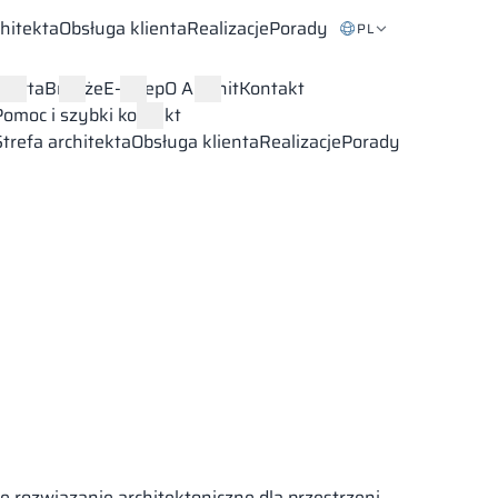
chitekta
Obsługa klienta
Realizacje
Porady
PL
Oferta
Branże
E-sklep
O Alsanit
Kontakt
Pomoc i szybki kontakt
Strefa architekta
Obsługa klienta
Realizacje
Porady
 rozwiązanie architektoniczne dla przestrzeni