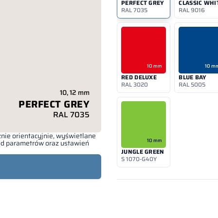
PERFECT GREY
CLASSIC WHI
RAL 7035
RAL 9016
10 mm
10 m
RED DELUXE
BLUE BAY
RAL 3020
RAL 5005
10, 12 mm
PERFECT GREY
RAL 7035
nie orientacyjnie, wyświetlane
10 mm
 od parametrów oraz ustawień
JUNGLE GREEN
S 1070-G40Y