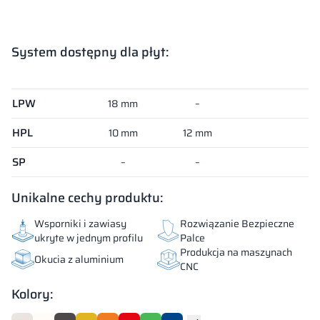
System dostępny dla płyt:
System dostępny dla płyt:
LPW
18 mm
–
HPL
10 mm
12 mm
SP
–
–
Unikalne cechy produktu:
Wsporniki i zawiasy
Rozwiązanie Bezpieczne
ukryte w jednym profilu
Palce
Produkcja na maszynach
Okucia z aluminium
CNC
Kolory: