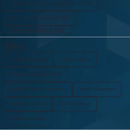
Wyposażenie biur, urzędów, instytucji
Meble przemysłowe dla firm
Zobacz wszystkie branże
Sklep
Szafki ubraniowe
Szafki szkolne
Szafki pracownicze BHP
Szafki do szatni sportowej
Szafki basenowe
Szafki strażackie
Szafki biurowe
Szafki metalowe