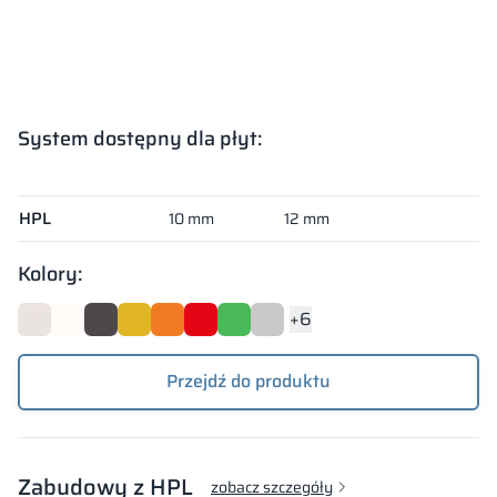
System dostępny dla płyt:
System dostępny dla płyt:
HPL
10 mm
12 mm
Kolory:
+6
Przejdź do produktu
Zabudowy z HPL
zobacz szczegóły