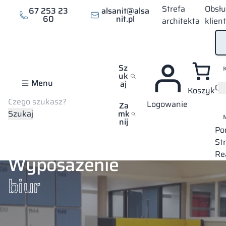
Strefa
Obsł
67 253 23
alsanit@alsa
60
nit.pl
architekta
klien
Sz
uk
Menu
aj
Of
Koszyk
Szukaj
Logowanie
Strona główna
Branże
Biura
Za
Szukaj
mk
nij
Po
St
Re
Wyposażenie
biur