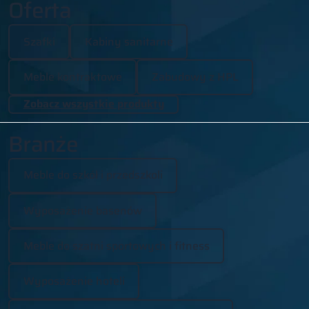
Oferta
Szafki
Kabiny sanitarne
Meble kontraktowe
Zabudowy z HPL
Zobacz wszystkie produkty
Branże
Meble do szkół i przedszkoli
Wyposażenie basenów
Meble do szatni sportowych i fitness
Wyposażenie hoteli