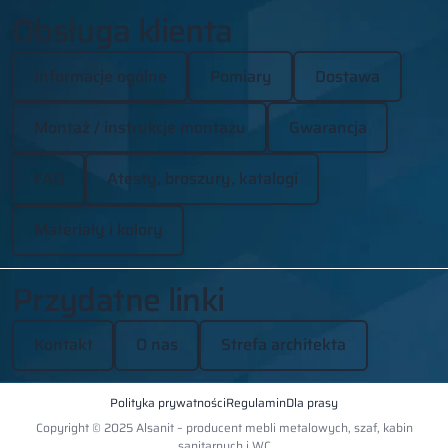
Obsługa klienta
Informacje ogólne
Pomiary
Dostawa
Montaż / instrukcje montażu
Gwarancja
FAQ
Atesty, broszury, katalogi
Materiały i kolory
Przydatne linki
Kontakt
O nas
Strefa architekta
Polityka prywatności
Regulamin
Dla prasy
Copyright © 2025 Alsanit – producent mebli metalowych, szaf, kabin
sanitarnych i WC