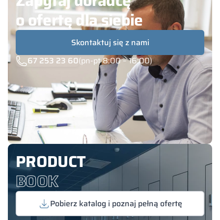
Zapytaj doradcę
o ofertę dla siebie
Skontaktuj się z nami
67 253 23 60
(pn-pt 8:00 – 16:00)
PRODUCT
BOOK
Pobierz katalog i poznaj pełną ofertę