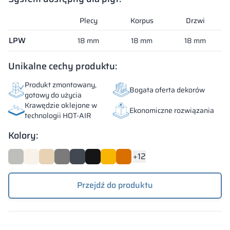
Plecy
Korpus
Drzwi
System dostępny dla płyt:
LPW
18 mm
18 mm
18 mm
Unikalne cechy produktu:
Produkt zmontowany,
Bogata oferta dekorów
gotowy do użycia
Krawędzie oklejone w
Ekonomiczne rozwiązania
technologii HOT-AIR
Kolory:
+12
Przejdź do produktu