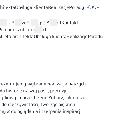
chitekta
Obsługa klienta
Realizacje
Porady
PL
Oferta
Branże
E-sklep
O Alsanit
Kontakt
Pomoc i szybki kontakt
Strefa architekta
Obsługa klienta
Realizacje
Porady
prezentujemy wybrane realizacje naszych
 historię naszej pasji, precyzji i
tkowych przestrzeni. Zobacz, jak nasze
do rzeczywistości, tworząc piękne i
 2 do oglądania i czerpania inspiracji!