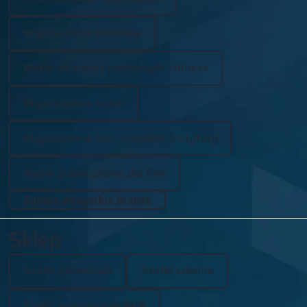
Wyposażenie basenów
Meble do szatni sportowych i fitness
Wyposażenie hoteli
Wyposażenie biur, urzędów, instytucji
Meble przemysłowe dla firm
Zobacz wszystkie branże
Sklep
Szafki ubraniowe
Szafki szkolne
Szafki pracownicze BHP