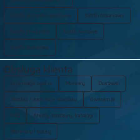
Szafki do szatni sportowej
Szafki basenowe
Szafki strażackie
Szafki biurowe
Szafki metalowe
Obsługa klienta
Informacje ogólne
Pomiary
Dostawa
Montaż / instrukcje montażu
Gwarancja
FAQ
Atesty, broszury, katalogi
Materiały i kolory