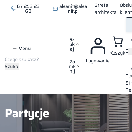
Strefa
Obsł
67 253 23
alsanit@alsa
60
nit.pl
architekta
klien
Sz
uk
Menu
aj
Of
Koszyk
Szukaj
Logowanie
Strona główna
Oferta
Meble kontraktowe
Partycje
Za
Szukaj
mk
nij
Po
St
Re
Partycje