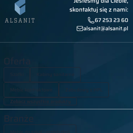
Jesteśmy dla Ciebie,
skontaktuj się z nami:
67 253 23 60
alsanit@alsanit.pl
Oferta
Szafki
Kabiny sanitarne
Meble kontraktowe
Zabudowy z HPL
Zobacz wszystkie produkty
Branże
Meble do szkół i przedszkoli