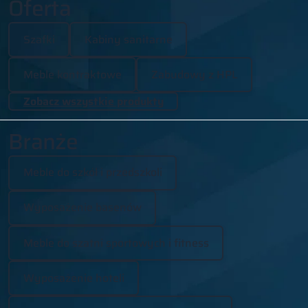
Oferta
Szafki
Kabiny sanitarne
Meble kontraktowe
Zabudowy z HPL
Zobacz wszystkie produkty
Branże
Meble do szkół i przedszkoli
Wyposażenie basenów
Meble do szatni sportowych i fitness
Wyposażenie hoteli