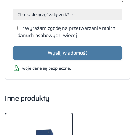
Chcesz dołączyć załącznik?
Załącz
*Wyrażam zgodę na przetwarzanie moich
pliki
danych osobowych.
więcej
(PDF,
DOC,
DOCX,
Wyślij wiadomość
JPG,
XLS)
Twoje dane są bezpieczne.
Inne produkty