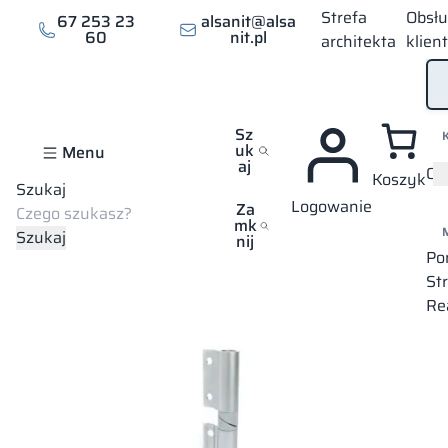
Strefa
Obsł
67 253 23
alsanit@alsa
60
nit.pl
architekta
klien
Sz
uk
Menu
aj
Of
Koszyk
Szukaj
Logowanie
Strona główna
Oferta
Kabiny sanitarne
Akcesoria
Zawias
Za
mk
Szukaj
nij
Po
St
Re