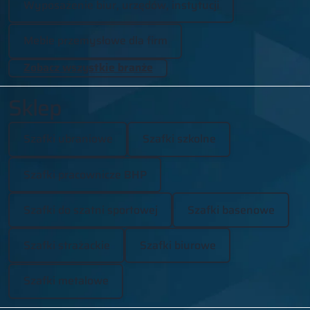
Wyposażenie biur, urzędów, instytucji
Meble przemysłowe dla firm
Zobacz wszystkie branże
Sklep
Szafki ubraniowe
Szafki szkolne
Szafki pracownicze BHP
Szafki do szatni sportowej
Szafki basenowe
Szafki strażackie
Szafki biurowe
Szafki metalowe