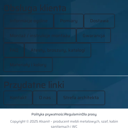
Obsługa klienta
Informacje ogólne
Pomiary
Dostawa
Montaż / instrukcje montażu
Gwarancja
FAQ
Atesty, broszury, katalogi
Materiały i kolory
Przydatne linki
Kontakt
O nas
Strefa architekta
Polityka prywatności
Regulamin
Dla prasy
Copyright © 2025 Alsanit – producent mebli metalowych, szaf, kabin
sanitarnych i WC