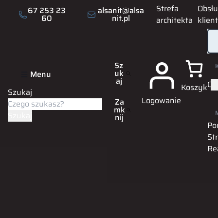
Strefa
Obsł
67 253 23
alsanit@alsa
60
nit.pl
architekta
klien
Sz
uk
Menu
aj
Of
Koszyk
Szukaj
Logowanie
Za
mk
Szukaj
nij
Po
St
Re