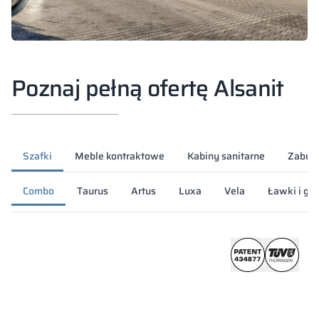
Poznaj pełną ofertę Alsanit
Szafki
Meble kontraktowe
Kabiny sanitarne
Zabud
Combo
Taurus
Artus
Luxa
Vela
Ławki i ga