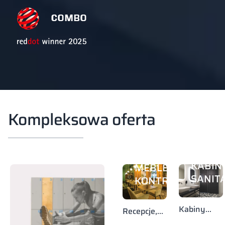
Kompleksowa oferta
KABIN
MEBLE
SANIT
KONTRAKTOWE
Kabiny
Recepcje,
ZABUDOWY
sanitarne,
sofy, stoliki