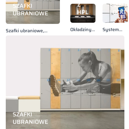
Z
SMAR
SZAFKI
WC
HPL
LOCKE
UBRANIOWE
Okładziny
System
Szafki ubraniowe,
ścian,
inteligentn
pracownicze, szkolne,
natryski,
szaf
szatnie (HPL, metalowe,
blaty
LPW)
SZAFKI
UBRANIOWE