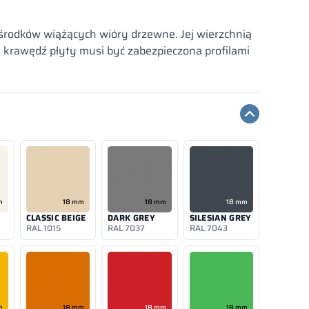
rodków wiążących wióry drzewne. Jej wierzchnią
 krawędź płyty musi być zabezpieczona profilami
m
18 mm
18 mm
18 mm
CLASSIC BEIGE
DARK GREY
SILESIAN GREY
RAL 1015
RAL 7037
RAL 7043
m
18 mm
18 mm
18 mm