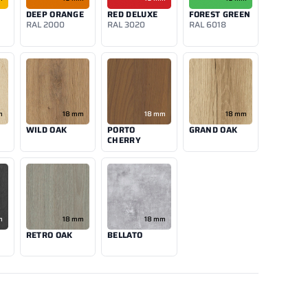
DEEP ORANGE
RED DELUXE
FOREST GREEN
RAL 2000
RAL 3020
RAL 6018
m
18 mm
18 mm
18 mm
WILD OAK
PORTO
GRAND OAK
CHERRY
m
18 mm
18 mm
RETRO OAK
BELLATO