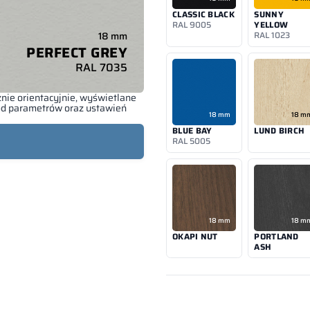
CLASSIC BLACK
SUNNY
RAL 9005
YELLOW
18 mm
RAL 1023
PERFECT GREY
RAL 7035
nie orientacyjnie, wyświetlane
 od parametrów oraz ustawień
18 mm
18 m
BLUE BAY
LUND BIRCH
RAL 5005
18 mm
18 m
OKAPI NUT
PORTLAND
ASH