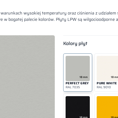
runkach wysokiej temperatury oraz ciśnienia z udziałem ś
w bogatej palecie kolorów. Płyty LPW są wilgocioodporne a
Kolory płyt
– LPW
18 mm
18 m
PERFECT GREY
PURE WHITE
RAL 7035
RAL 9010
18 mm
18 m