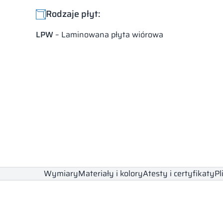
Rodzaje płyt:
LPW
– Laminowana płyta wiórowa
Wymiary
Materiały i kolory
Atesty i certyfikaty
Pl