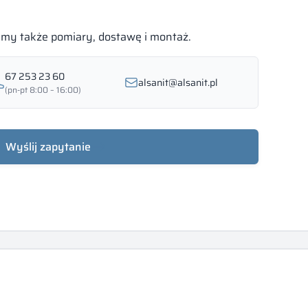
bimy także pomiary, dostawę i montaż.
67 253 23 60
alsanit@alsanit.pl
(pn-pt 8:00 – 16:00)
Wyślij zapytanie