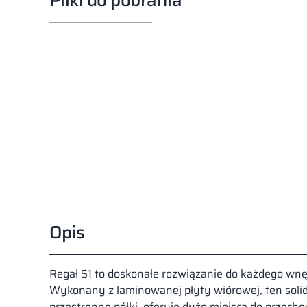
Opis
Regał S1 to doskonałe rozwiązanie do każdego wnęt
Wykonany z laminowanej płyty wiórowej, ten soli
przestronne półki, oferuje dużo miejsca do przec