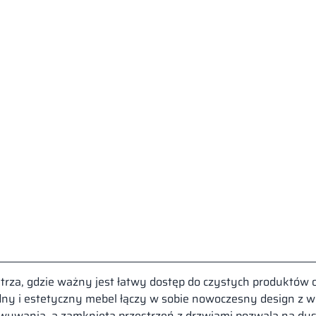
rza, gdzie ważny jest łatwy dostęp do czystych produktów o
dny i estetyczny mebel łączy w sobie nowoczesny design z
howywania, a zamknięta przestrzeń z drzwiami pozwala na d