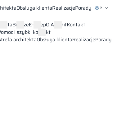
chitekta
Obsługa klienta
Realizacje
Porady
PL
Oferta
Branże
E-sklep
O Alsanit
Kontakt
Pomoc i szybki kontakt
Strefa architekta
Obsługa klienta
Realizacje
Porady