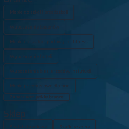
Meble do szkół i przedszkoli
Wyposażenie basenów
Meble do szatni sportowych i fitness
Wyposażenie hoteli
Wyposażenie biur, urzędów, instytucji
Meble przemysłowe dla firm
Zobacz wszystkie branże
Sklep
Szafki ubraniowe
Szafki szkolne