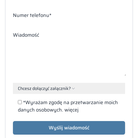
Numer telefonu*
Wiadomość
Chcesz dołączyć załącznik?
Załącz
*Wyrażam zgodę na przetwarzanie moich
pliki
danych osobowych.
więcej
(PDF,
DOC,
DOCX,
Wyślij wiadomość
JPG,