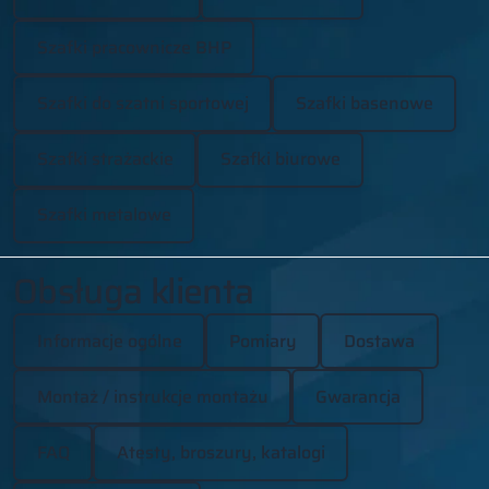
Szafki pracownicze BHP
Szafki do szatni sportowej
Szafki basenowe
Szafki strażackie
Szafki biurowe
Szafki metalowe
Obsługa klienta
Informacje ogólne
Pomiary
Dostawa
Montaż / instrukcje montażu
Gwarancja
FAQ
Atesty, broszury, katalogi