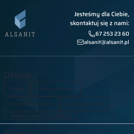
Jesteśmy dla Ciebie,
skontaktuj się z nami:
67 253 23 60
alsanit@alsanit.pl
Oferta
Szafki
Kabiny sanitarne
Meble kontraktowe
Zabudowy z HPL
Zobacz wszystkie produkty
Branże