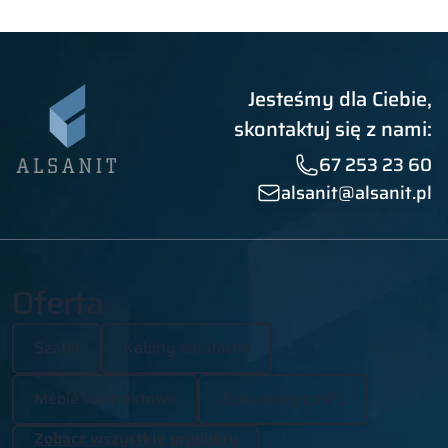
Jesteśmy dla Ciebie,
skontaktuj się z nami:
67 253 23 60
alsanit@alsanit.pl
Oferta
Szafki
Kabiny sanitarne
Meble kontraktowe
Zabudowy z HPL
Zobacz wszystkie produkty