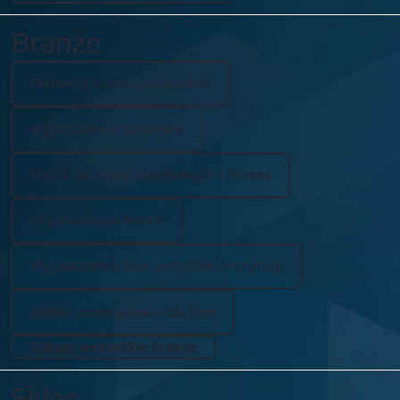
Branże
Meble do szkół i przedszkoli
Wyposażenie basenów
Meble do szatni sportowych i fitness
Wyposażenie hoteli
Wyposażenie biur, urzędów, instytucji
Meble przemysłowe dla firm
Zobacz wszystkie branże
Sklep