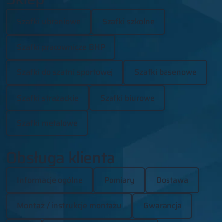
Szafki ubraniowe
Szafki szkolne
Szafki pracownicze BHP
Szafki do szatni sportowej
Szafki basenowe
Szafki strażackie
Szafki biurowe
Szafki metalowe
Obsługa klienta
Informacje ogólne
Pomiary
Dostawa
Montaż / instrukcje montażu
Gwarancja