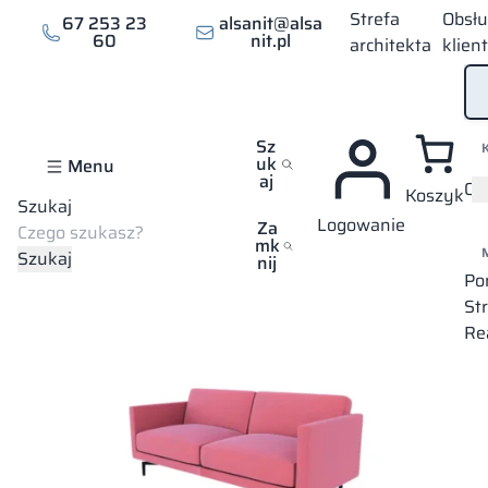
Strefa
Obsł
67 253 23
alsanit@alsa
60
nit.pl
architekta
klien
Sz
uk
Menu
aj
Of
Koszyk
Szukaj
Logowanie
Strona główna
Oferta
Meble kontraktowe
Krzesła i sofy
S
Za
mk
Szukaj
nij
Po
St
Re