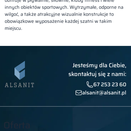
obfituje w pływalnie, siłownie, kluby fitness i wiele
innych obiektów sportowych. Wytrzymałe, odporne na
wilgoć, a także atrakcyjne wizualnie konstrukcje to
obowiązkowe wyposażenie każdej szatni w takim
miejscu.
Jesteśmy dla Ciebie,
skontaktuj się z nami:
67 253 23 60
alsanit@alsanit.pl
Oferta