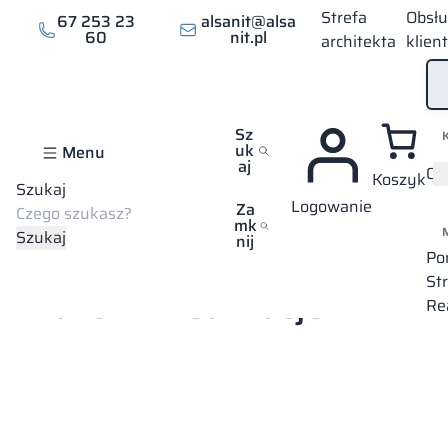
Strefa
Obsł
67 253 23
alsanit@alsa
60
nit.pl
architekta
klien
Sz
uk
Menu
aj
Of
Koszyk
Szukaj
Logowanie
Za
mk
Szukaj
nij
Strona główna
Mapa wszystkich realizacji
Kraków
Po
St
Kraków – realizacje
Re