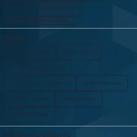
Meble przemysłowe dla firm
Zobacz wszystkie branże
Sklep
Szafki ubraniowe
Szafki szkolne
Szafki pracownicze BHP
Szafki do szatni sportowej
Szafki basenowe
Szafki strażackie
Szafki biurowe
Szafki metalowe
Obsługa klienta