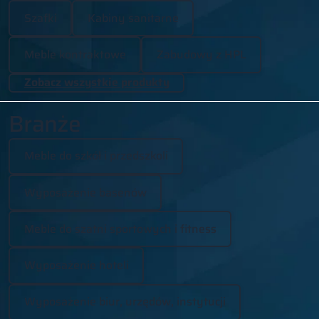
Szafki
Kabiny sanitarne
Meble kontraktowe
Zabudowy z HPL
Zobacz wszystkie produkty
Branże
Meble do szkół i przedszkoli
Wyposażenie basenów
Meble do szatni sportowych i fitness
Wyposażenie hoteli
Wyposażenie biur, urzędów, instytucji