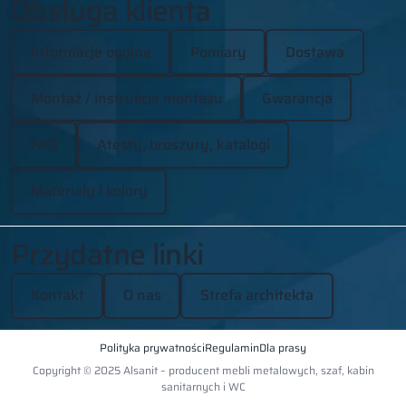
Obsługa klienta
Informacje ogólne
Pomiary
Dostawa
Montaż / instrukcje montażu
Gwarancja
FAQ
Atesty, broszury, katalogi
Materiały i kolory
Przydatne linki
Kontakt
O nas
Strefa architekta
Polityka prywatności
Regulamin
Dla prasy
Copyright © 2025 Alsanit – producent mebli metalowych, szaf, kabin
sanitarnych i WC