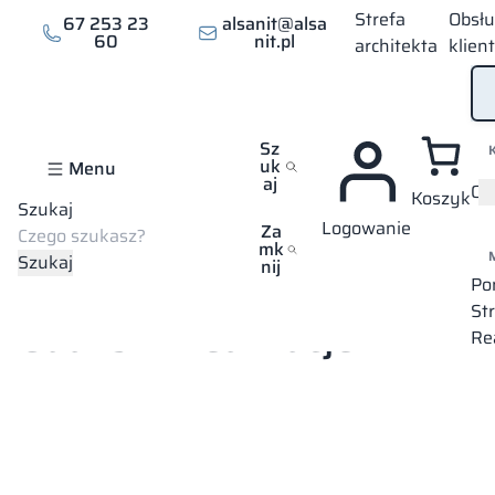
Strefa
Obsł
67 253 23
alsanit@alsa
60
nit.pl
architekta
klien
Sz
uk
Menu
aj
Of
Koszyk
Szukaj
Logowanie
Za
mk
Szukaj
nij
Strona główna
Mapa wszystkich realizacji
Gdańsk
Po
St
Gdańsk – realizacje
Re