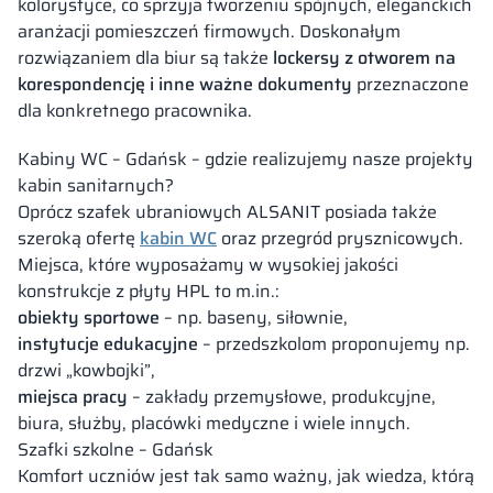
kolorystyce, co sprzyja tworzeniu spójnych, eleganckich
aranżacji pomieszczeń firmowych. Doskonałym
rozwiązaniem dla biur są także
lockersy z otworem na
korespondencję i inne ważne dokumenty
przeznaczone
dla konkretnego pracownika.
Kabiny WC – Gdańsk – gdzie realizujemy nasze projekty
kabin sanitarnych?
Oprócz szafek ubraniowych ALSANIT posiada także
szeroką ofertę
kabin WC
oraz przegród prysznicowych.
Miejsca, które wyposażamy w wysokiej jakości
konstrukcje z płyty HPL to m.in.:
obiekty sportowe
– np. baseny, siłownie,
instytucje edukacyjne
– przedszkolom proponujemy np.
drzwi „kowbojki”,
miejsca pracy
– zakłady przemysłowe, produkcyjne,
biura, służby, placówki medyczne i wiele innych.
Szafki szkolne – Gdańsk
Komfort uczniów jest tak samo ważny, jak wiedza, którą