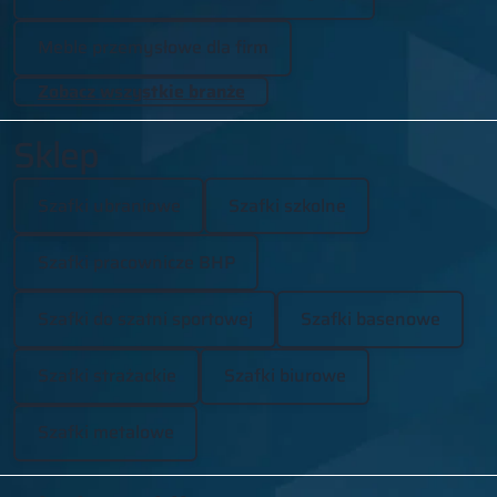
Meble przemysłowe dla firm
Zobacz wszystkie branże
Sklep
Szafki ubraniowe
Szafki szkolne
Szafki pracownicze BHP
Szafki do szatni sportowej
Szafki basenowe
Szafki strażackie
Szafki biurowe
Szafki metalowe