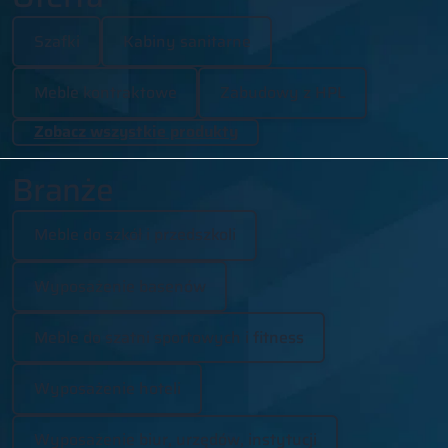
Szafki
Kabiny sanitarne
Meble kontraktowe
Zabudowy z HPL
Zobacz wszystkie produkty
Branże
Meble do szkół i przedszkoli
Wyposażenie basenów
Meble do szatni sportowych i fitness
Wyposażenie hoteli
Wyposażenie biur, urzędów, instytucji