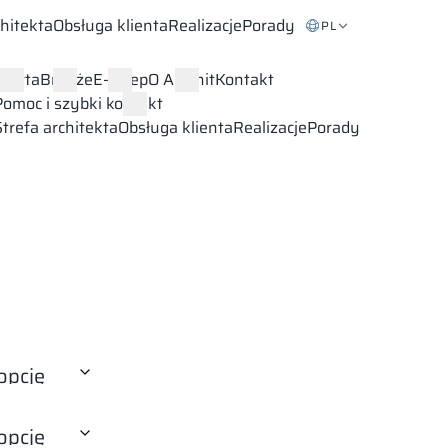
chitekta
Obsługa klienta
Realizacje
Porady
PL
Oferta
Branże
E-sklep
O Alsanit
Kontakt
Pomoc i szybki kontakt
Strefa architekta
Obsługa klienta
Realizacje
Porady