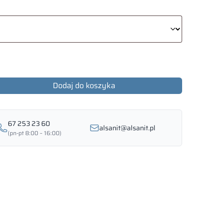
Dodaj do koszyka
67 253 23 60
alsanit@alsanit.pl
(pn-pt 8:00 – 16:00)