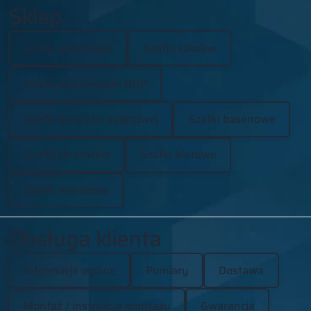
Sklep
Szafki ubraniowe
Szafki szkolne
Szafki pracownicze BHP
Szafki do szatni sportowej
Szafki basenowe
Szafki strażackie
Szafki biurowe
Szafki metalowe
Obsługa klienta
Informacje ogólne
Pomiary
Dostawa
Montaż / instrukcje montażu
Gwarancja