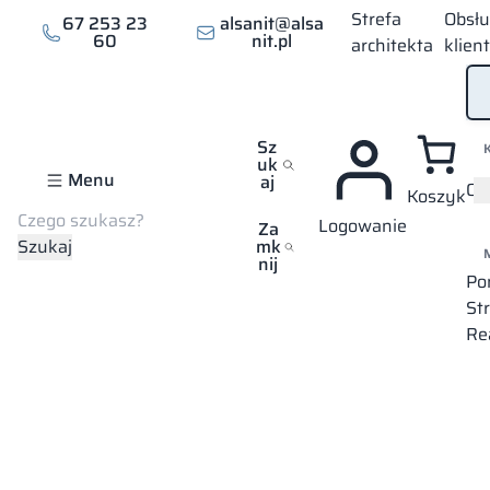
Strefa
Obsł
67 253 23
alsanit@alsa
60
nit.pl
architekta
klien
Sz
uk
Menu
aj
Of
Koszyk
Szukaj
Logowanie
Strona główna
Realizacje
Boutique fitness
Za
Szukaj
mk
nij
Po
St
Re