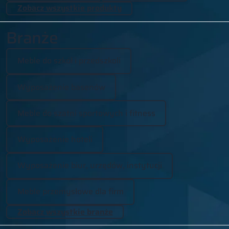
Zobacz wszystkie produkty
Branże
Meble do szkół i przedszkoli
Wyposażenie basenów
Meble do szatni sportowych i fitness
Wyposażenie hoteli
Wyposażenie biur, urzędów, instytucji
Meble przemysłowe dla firm
Zobacz wszystkie branże