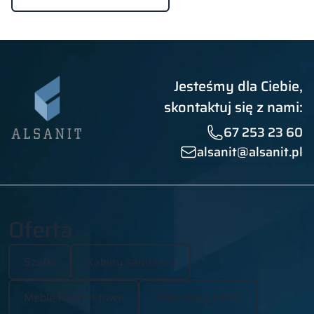
Jesteśmy dla Ciebie,
skontaktuj się z nami:
67 253 23 60
alsanit@alsanit.pl
Oferta
Szafki
Kabiny sanitarne
Meble kontraktowe
Zabudowy z HPL