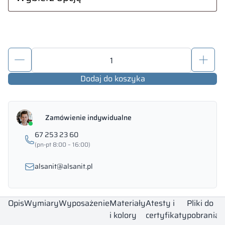
ilość
Szafki
do
Dodaj do koszyka
szatni
–
Luxa
Zamówienie indywidualne
67 253 23 60
(pn-pt 8:00 – 16:00)
alsanit@alsanit.pl
Opis
Wymiary
Wyposażenie
Materiały
Atesty i
Pliki do
7
i kolory
certyfikaty
pobrania
P