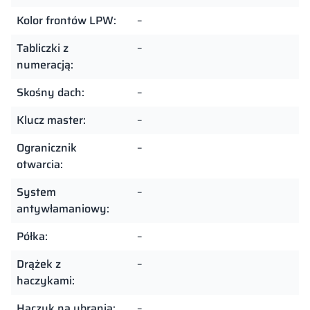
Kolor frontów LPW:
–
Tabliczki z
–
numeracją:
Skośny dach:
–
Klucz master:
–
Ogranicznik
–
otwarcia:
System
–
antywłamaniowy:
Półka:
–
Drążek z
–
haczykami:
Haczyk na ubrania:
–