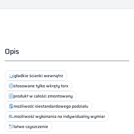
n
Opis
gładkie ścianki wewnątrz
stosowane tylko wkręty torx
produkt w całości zmontowany
możliwość niestandardowego podziału
możliwość wykonania na indywidualny wymiar
łatwe czyszczenie