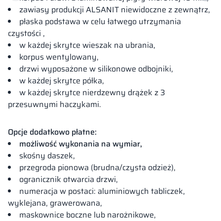
zawiasy produkcji ALSANIT niewidoczne z zewnątrz,
płaska podstawa w celu łatwego utrzymania
czystości ,
w każdej skrytce wieszak na ubrania,
korpus wentylowany,
drzwi wyposażone w silikonowe odbojniki,
w każdej skrytce półka,
w każdej skrytce nierdzewny drążek z 3
przesuwnymi haczykami.
Opcje dodatkowo płatne
:
możliwość wykonania na wymiar,
skośny daszek,
przegroda pionowa (brudna/czysta odzież),
ogranicznik otwarcia drzwi,
numeracja w postaci: aluminiowych tabliczek,
wyklejana, grawerowana,
maskownice boczne lub narożnikowe,