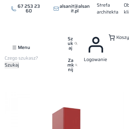
Strefa
Ob
67 253 23
alsanit@alsan
60
it.pl
architekta
kl
Kosz
Sz
uk
Menu
aj
Szukaj
Logowanie
Strona główna
Sklep
Szafki socjalne
Szafki do szatni – Lux
Za
Szukaj
mk
Szafki do szatni – Luxa
nij