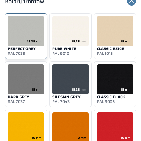
Kolory frontów
18,28 mm
18,28 mm
18 mm
PERFECT GREY
PURE WHITE
CLASSIC BEIGE
RAL 7035
RAL 9010
RAL 1015
18 mm
18,28 mm
18 mm
DARK GREY
SILESIAN GREY
CLASSIC BLACK
RAL 7037
RAL 7043
RAL 9005
18 mm
18 mm
18 mm