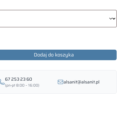
Dodaj do koszyka
67 253 23 60
alsanit@alsanit.pl
(pn-pt 8:00 – 16:00)