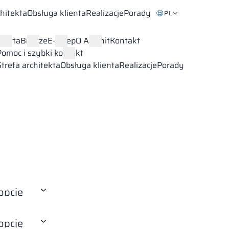
chitekta
Obsługa klienta
Realizacje
Porady
PL
Oferta
Branże
E-sklep
O Alsanit
Kontakt
Pomoc i szybki kontakt
Strefa architekta
Obsługa klienta
Realizacje
Porady