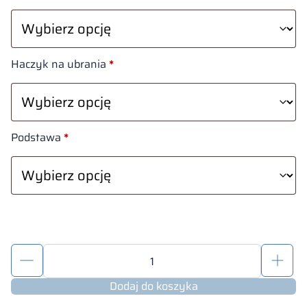
Haczyk na ubrania
*
Podstawa
*
ilość
Szafka
metalowa
Dodaj do koszyka
z