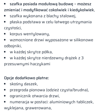
szafka posiada modułową budowę – możesz
zmieniać i modyfikować cokolwiek i kiedykolwiek
,
szafka wykonana z blachy stalowej,
płaska podstawa w celu łatwego utrzymania
czystości,
korpus wentylowany,
wzmocnione drzwi wyposażone w silikonowe
odbojniki,
w każdej skrytce półka,
w każdej skrytce nierdzewny drążek z 3
przesuwnymi haczykami
Opcje dodatkowo płatne
:
skośny daszek,
przegroda pionowa (odzież czysta/brudna),
ogranicznik otwarcia drzwi,
numeracja w postaci: aluminiowych tabliczek,
wyklejana, grawerowana,