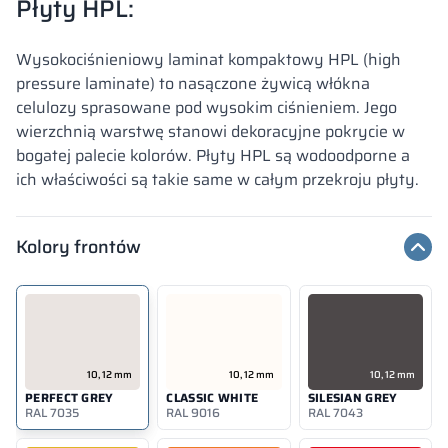
Płyty HPL:
Wysokociśnieniowy laminat kompaktowy HPL (high
pressure laminate) to nasączone żywicą włókna
celulozy sprasowane pod wysokim ciśnieniem. Jego
wierzchnią warstwę stanowi dekoracyjne pokrycie w
bogatej palecie kolorów. Płyty HPL są wodoodporne a
ich właściwości są takie same w całym przekroju płyty.
Kolory frontów
10, 12 mm
10, 12 mm
10, 12 mm
PERFECT GREY
CLASSIC WHITE
SILESIAN GREY
RAL 7035
RAL 9016
RAL 7043