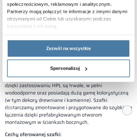
społecznościowym, reklamowym i analitycznym.
stosowane tylko wkręty torx
Partnerzy mogą połączyć te informacje z innymi danymi
otrzymanymi od Ciebie lub uzyskanymi podczas
możliwość niestandardowego podziału
korzystania z ich usług.
produkt w całości zmontowany
łatwe czyszczenie
Konstruktorzy ALSANIT stworzyli modułową budowę
Zezwól na wszystkie
szafki, która pozwala na modyfikację i zmianę
wyposażenia nawet po dostawie do klienta. Korpus
Spersonalizuj
szafki jest wykonany z ocynkowanej stali zapewniając
bardzo wysokie parametry odporności na wilgoć. Drzwi
dzięki zastosowaniu HPL są trwałe, w pełni
wodoodporne oraz posiadają dużą gamę kolorystyczną
(w tym dekory drewniane i kamienne). Szafki
dostarczamy zmontowane i przygotowane do szybkiego
łączenia dzięki prefabrykowanym otworom
montażowym w ściankach bocznych.
Cechy oferowanej szafki: