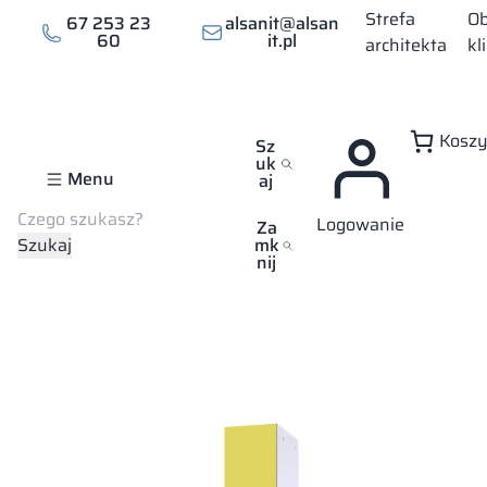
Przejdź
Strefa
Ob
67 253 23
alsanit@alsan
do
60
it.pl
architekta
kl
treści
Kosz
Sz
uk
Menu
aj
Szukaj
Logowanie
Strona główna
Sklep
Szafki ubraniowe
Szafka metalowa z 
Za
Szukaj
mk
Szafka metalowa z HPL –
nij
Combo