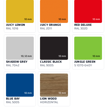
10 mm
10 mm
10 mm
JUICY LEMON
JUICY ORANGE
RED DELUXE
RAL 1016
RAL 2011
RAL 3020
10, 12 mm
10 mm
10 mm
SHADOW GREY
CLASSIC BLACK
JUNGLE GREEN
RAL 7042
RAL 9005
S 1070-G40Y
10 mm
10 mm
BLUE BAY
LION WOOD
RAL 5005
HORIZONTAL