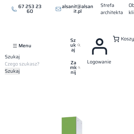
Przejdź
Strefa
Ob
67 253 23
alsanit@alsan
do
60
it.pl
architekta
kl
treści
Kosz
Sz
uk
Menu
aj
Szukaj
Logowanie
Strona główna
Sklep
Szafki ubraniowe
Szafka metal z HPL
Za
mk
Szukaj
Szafka metal z HPL –
nij
Combo