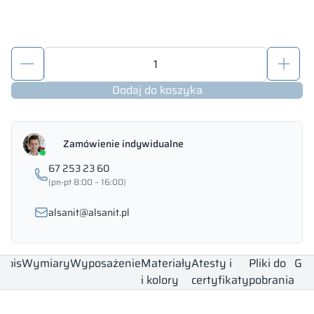
ilość
Depozytowa
szafka
Dodaj do koszyka
metal
z
HPL
Zamówienie indywidualne
–
67 253 23 60
Combo
(pn-pt 8:00 – 16:00)
alsanit@alsanit.pl
Opis
Wymiary
Wyposażenie
Materiały
Atesty i
Pliki do
Gwa
i kolory
certyfikaty
pobrania