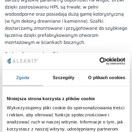
dzięki zastosowaniu HPL są trwałe, w pełni
wodoodporne oraz posiadają dużą gamę kolorystyczną
(w tym dekory drewniane i kamienne). Szafki
dostarczamy zmontowane i przygotowane do szybkiego
łączenia dzięki prefabrykowanym otworom
montażowym w ściankach bocznych.
Cechy oferowanej szafki:
szafka posiada modułową budowę – możesz
zmieniać i modyfikować cokolwiek i kiedykolwiek,
szafka wykonana z blachy stalowej,
Zgoda
Szczegóły
O plikach cookies
nierdzewne zawiasy niewidoczne z zewnątrz,
płaska podstawa w celu łatwego utrzymania
czystości ,
Niniejsza strona korzysta z plików cookie
korpus wentylowany,
Wykorzystujemy pliki cookie do spersonalizowania treści
wzmocnione drzwi wyposażone w silikonowe
i reklam, aby oferować funkcje społecznościowe i
odbojniki.
analizować ruch w naszej witrynie. Informacje o tym, jak
korzystasz z naszej witryny, udostępniamy partnerom