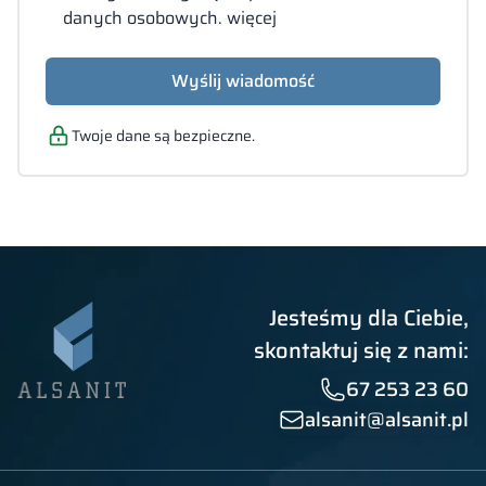
Załącz pliki
danych osobowych.
więcej
(PDF,
lub
DOC,
PDF, JPG, PNG
(MAX. 20MB)
DOCX,
Wyślij wiadomość
Wyszukaj
JPG,
XLS)
Twoje dane są bezpieczne.
Jesteśmy dla Ciebie,
skontaktuj się z nami:
67 253 23 60
alsanit@alsanit.pl