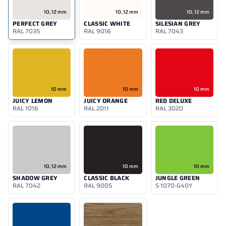
10, 12 mm
10, 12 mm
10, 12 mm
PERFECT GREY
CLASSIC WHITE
SILESIAN GREY
RAL 7035
RAL 9016
RAL 7043
10 mm
10 mm
10 mm
JUICY LEMON
JUICY ORANGE
RED DELUXE
RAL 1016
RAL 2011
RAL 3020
10, 12 mm
10 mm
10 mm
SHADOW GREY
CLASSIC BLACK
JUNGLE GREEN
RAL 7042
RAL 9005
S 1070-G40Y