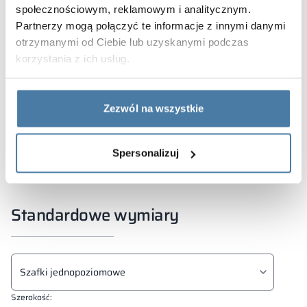
Opcje dodatkowo płatne
:
społecznościowym, reklamowym i analitycznym.
skośny daszek,
Partnerzy mogą połączyć te informacje z innymi danymi
przegroda pionowa (odzież czysta/brudna),
otrzymanymi od Ciebie lub uzyskanymi podczas
ogranicznik otwarcia drzwi,
korzystania z ich usług.
numeracja w postaci: aluminiowych tabliczek,
wyklejana, grawerowana,
maskownice boczne lub narożnikowe,
Zezwól na wszystkie
dowolny zamek wg wskazań klienta,
integracja szafki z elektronicznym systemem
kontroli dostępu
Spersonalizuj
Standardowe wymiary
Typ szafki
Wybier
Szerokość: