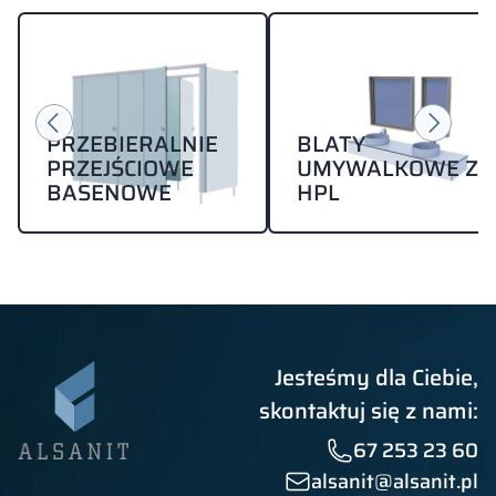
PRZEBIERALNIE
BLATY
PRZEJŚCIOWE
UMYWALKOWE Z
BASENOWE
HPL
Jesteśmy dla Ciebie,
skontaktuj się z nami:
67 253 23 60
alsanit@alsanit.pl