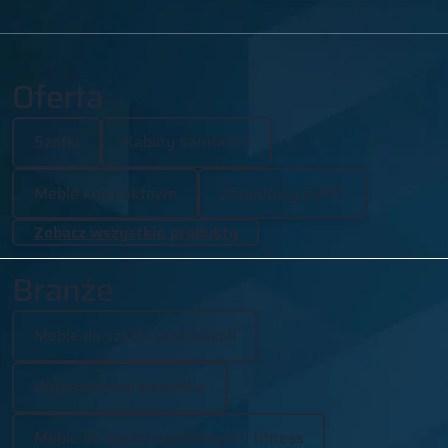
Oferta
Szafki
Kabiny sanitarne
Meble kontraktowe
Zabudowy z HPL
Zobacz wszystkie produkty
Branże
Meble do szkół i przedszkoli
Wyposażenie basenów
Meble do szatni sportowych i fitness