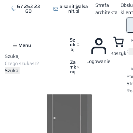
Strefa
Obsł
67 253 23
alsanit@alsa
60
nit.pl
architekta
klien
Sz
uk
Menu
aj
Of
Koszyk
Szukaj
Logowanie
Strona główna
Oferta
Zabudowy z HPL
Przebieralnie
Prz
Za
mk
Szukaj
nij
Po
St
Re