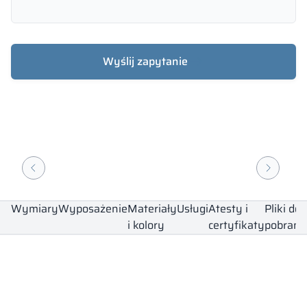
Wyślij zapytanie
Wymiary
Wyposażenie
Materiały
Usługi
Atesty i
Pliki do
i kolory
certyfikaty
pobrani