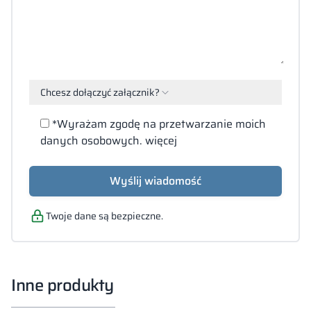
Chcesz dołączyć załącznik?
Załącz
*Wyrażam zgodę na przetwarzanie moich
pliki
danych osobowych.
więcej
(PDF,
DOC,
DOCX,
Wyślij wiadomość
JPG,
XLS)
Twoje dane są bezpieczne.
Inne produkty