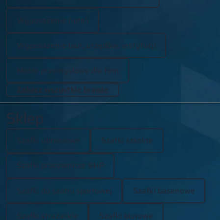
Wyposażenie hoteli
Wyposażenie biur, urzędów, instytucji
Meble przemysłowe dla firm
Zobacz wszystkie branże
Sklep
Szafki ubraniowe
Szafki szkolne
Szafki pracownicze BHP
Szafki do szatni sportowej
Szafki basenowe
Szafki strażackie
Szafki biurowe