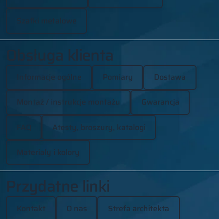
Szafki metalowe
Obsługa klienta
Informacje ogólne
Pomiary
Dostawa
Montaż / instrukcje montażu
Gwarancja
FAQ
Atesty, broszury, katalogi
Materiały i kolory
Przydatne linki
Kontakt
O nas
Strefa architekta