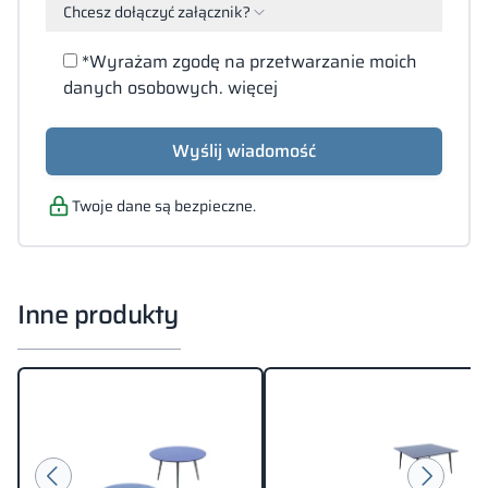
Chcesz dołączyć załącznik?
Załącz
*Wyrażam zgodę na przetwarzanie moich
pliki
danych osobowych.
więcej
(PDF,
DOC,
DOCX,
Wyślij wiadomość
JPG,
XLS)
Twoje dane są bezpieczne.
Inne produkty