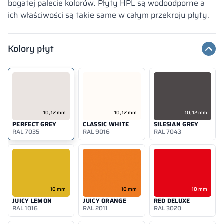
bogatej palecie kolorów. Płyty HPL są wodoodporne a
ich właściwości są takie same w całym przekroju płyty.
Kolory płyt
– HPL
10, 12 mm
10, 12 mm
10, 12 mm
PERFECT GREY
CLASSIC WHITE
SILESIAN GREY
RAL 7035
RAL 9016
RAL 7043
10 mm
10 mm
10 mm
JUICY LEMON
JUICY ORANGE
RED DELUXE
RAL 1016
RAL 2011
RAL 3020