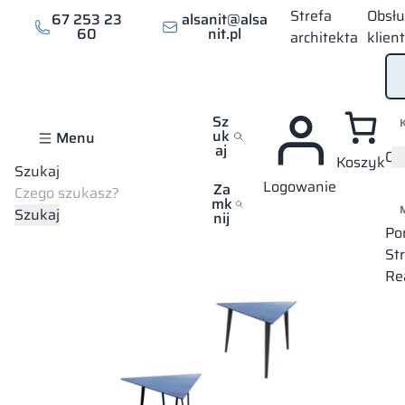
Strefa
Obsł
67 253 23
alsanit@alsa
60
nit.pl
architekta
klien
Sz
uk
Menu
aj
Of
Koszyk
Szukaj
Logowanie
Strona główna
Oferta
Meble kontraktowe
Stoliki
Kite
Za
mk
Szukaj
nij
Po
St
Re