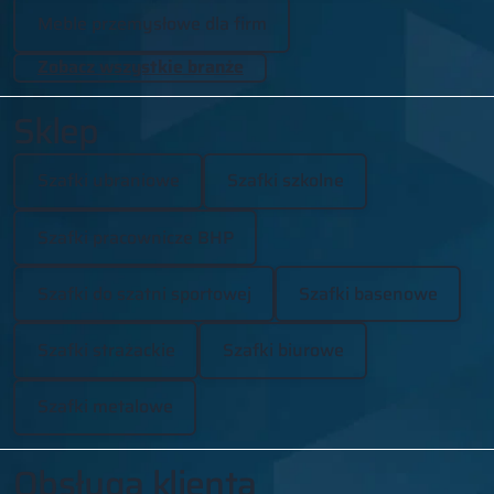
Meble przemysłowe dla firm
Zobacz wszystkie branże
Sklep
Szafki ubraniowe
Szafki szkolne
Szafki pracownicze BHP
Szafki do szatni sportowej
Szafki basenowe
Szafki strażackie
Szafki biurowe
Szafki metalowe
Obsługa klienta