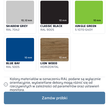
10, 12 mm
10 mm
10 mm
SHADOW GREY
CLASSIC BLACK
JUNGLE GREEN
RAL 7042
RAL 9005
S 1070-G40Y
10 mm
10 mm
BLUE BAY
LION WOOD
RAL 5005
HORIZONTAL
Kolory materiałów w oznaczeniu RAL podane są wyłącznie
orientacyjnie, wyświetlane dekory mogą różnić się od
rzeczywistych w zależności od parametrów oraz ustawień
monitora.
Zamów próbki