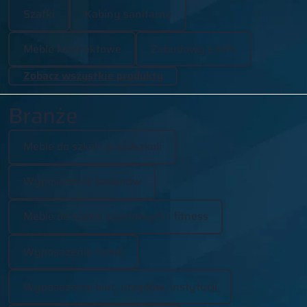
Szafki
Kabiny sanitarne
Meble kontraktowe
Zabudowy z HPL
Zobacz wszystkie produkty
Branże
Meble do szkół i przedszkoli
Wyposażenie basenów
Meble do szatni sportowych i fitness
Wyposażenie hoteli
Wyposażenie biur, urzędów, instytucji