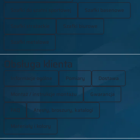
Szafki do szatni sportowej
Szafki basenowe
Szafki strażackie
Szafki biurowe
Szafki metalowe
Obsługa klienta
Informacje ogólne
Pomiary
Dostawa
Montaż / instrukcje montażu
Gwarancja
FAQ
Atesty, broszury, katalogi
Materiały i kolory