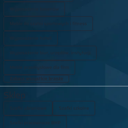
Wyposażenie basenów
Meble do szatni sportowych i fitness
Wyposażenie hoteli
Wyposażenie biur, urzędów, instytucji
Meble przemysłowe dla firm
Zobacz wszystkie branże
Sklep
Szafki ubraniowe
Szafki szkolne
Szafki pracownicze BHP