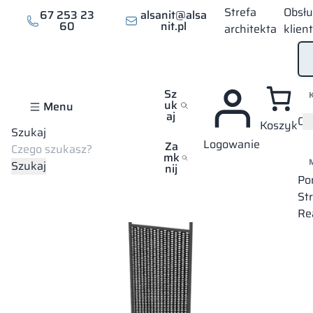
Strefa
Obsł
67 253 23
alsanit@alsa
60
nit.pl
architekta
klien
Sz
uk
Menu
aj
Of
Koszyk
Szukaj
Logowanie
Strona główna
Oferta
Meble kontraktowe
Partycje
Allen
Za
mk
Szukaj
nij
Po
St
Re