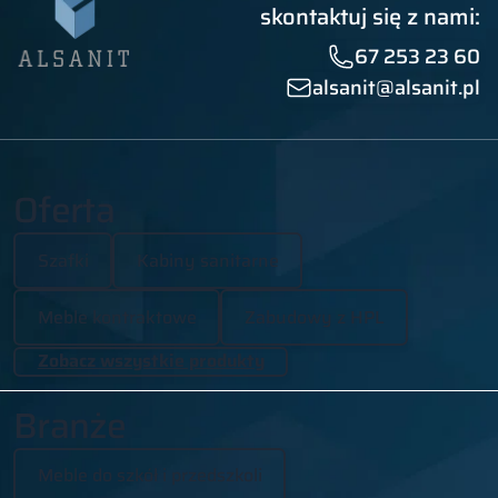
skontaktuj się z nami:
67 253 23 60
alsanit@alsanit.pl
Oferta
Szafki
Kabiny sanitarne
Meble kontraktowe
Zabudowy z HPL
Zobacz wszystkie produkty
Branże
Meble do szkół i przedszkoli