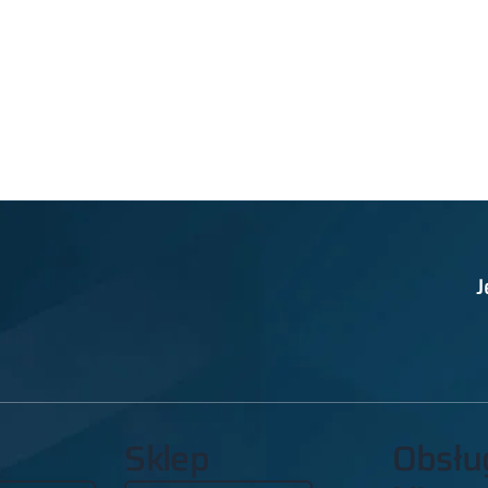
J
Sklep
Obsłu