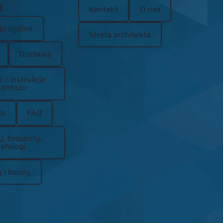
a
Kontakt
O nas
je ogólne
Strefa architekta
Dostawa
 / instrukcje
ontażu
ja
FAQ
y, broszury,
atalogi
 i kolory