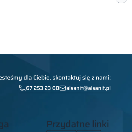
esteśmy dla Ciebie, skontaktuj się z nami:
67 253 23 60
alsanit@alsanit.pl
ga
Przydatne linki