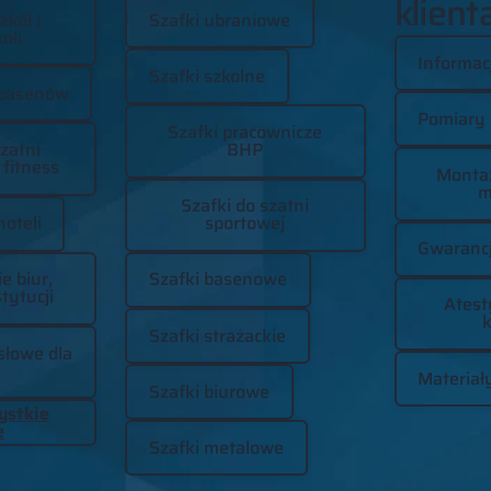
klient
zkół i
Szafki ubraniowe
oli
Informac
Szafki szkolne
basenów
Pomiary
Szafki pracownicze
zatni
BHP
 fitness
Montaż
m
Szafki do szatni
oteli
sportowej
Gwaranc
 biur,
Szafki basenowe
tytucji
Atest
k
Szafki strażackie
łowe dla
Materiały
Szafki biurowe
ystkie
e
Szafki metalowe