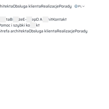
chitekta
Obsługa klienta
Realizacje
Porady
PL
Oferta
Branże
E-sklep
O Alsanit
Kontakt
Pomoc i szybki kontakt
Strefa architekta
Obsługa klienta
Realizacje
Porady