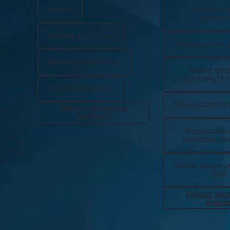
Szafki
Meble do s
przedszk
Kabiny sanitarne
Wyposażenie 
Meble kontraktowe
Meble do s
sportowych i
Zabudowy z HPL
Wyposażenie h
Zobacz wszystkie
produkty
Wyposażenie
urzędów, ins
Meble przemys
firm
Zobacz wsz
branż