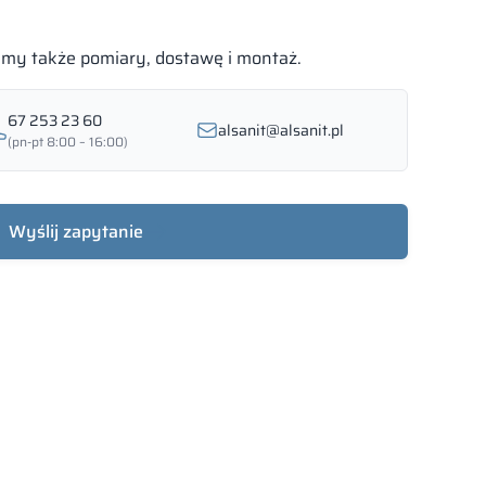
bimy także pomiary, dostawę i montaż.
67 253 23 60
alsanit@alsanit.pl
(pn-pt 8:00 – 16:00)
Wyślij zapytanie