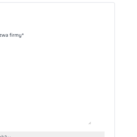
azwa firmy*
nik?