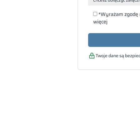
Załącz
*Wyrażam zgodę 
pliki
więcej
(PDF,
DOC,
DOCX,
JPG,
XLS)
Twoje dane są bezpiec