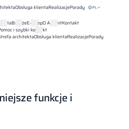
chitekta
Obsługa klienta
Realizacje
Porady
PL
Oferta
Branże
E-sklep
O Alsanit
Kontakt
Pomoc i szybki kontakt
Strefa architekta
Obsługa klienta
Realizacje
Porady
iejsze funkcje i