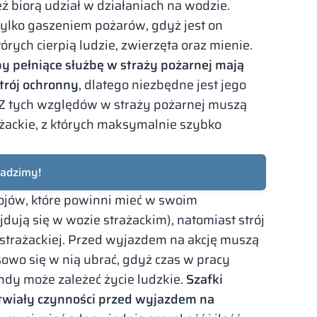
 biorą udział w działaniach na wodzie.
 tylko gaszeniem pożarów, gdyż jest on
rych cierpią ludzie, zwierzęta oraz mienie.
y pełniące służbę w straży pożarnej mają
trój ochronny
, dlatego niezbędne jest jego
 Z tych względów w straży pożarnej muszą
ażackie, z których maksymalnie szybko
radzimy!
rojów, które powinni mieć w swoim
dują się w wozie strażackim), natomiast strój
 strażackiej. Przed wyjazdem na akcję muszą
owo się w nią ubrać, gdyż czas w pracy
ndy może zależeć życie ludzkie.
Szafki
atwiały czynności przed wyjazdem na