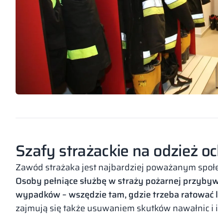
Szafy strażackie na odzież o
Zawód strażaka jest najbardziej poważanym społe
Osoby pełniące służbę w straży pożarnej przybywa
wypadków – wszędzie tam, gdzie trzeba ratować lu
zajmują się także usuwaniem skutków nawałnic i