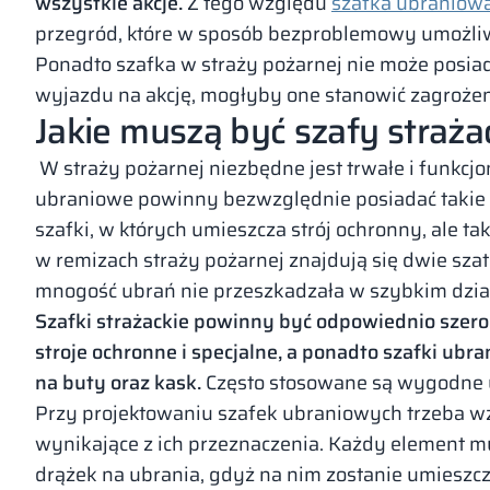
wszystkie akcje.
Z tego względu
szafka ubraniow
przegród, które w sposób bezproblemowy umożliwi
Ponadto szafka w straży pożarnej nie może posia
wyjazdu na akcję, mogłyby one stanowić zagrożen
Jakie muszą być szafy straża
W straży pożarnej niezbędne jest trwałe i funkcj
ubraniowe powinny bezwzględnie posiadać takie c
szafki, w których umieszcza strój ochronny, ale t
w remizach straży pożarnej znajdują się dwie szatn
mnogość ubrań nie przeszkadzała w szybkim dzia
Szafki strażackie powinny być odpowiednio szero
stroje ochronne i specjalne, a ponadto szafki u
na buty oraz kask.
Często stosowane są wygodne 
Przy projektowaniu szafek ubraniowych trzeba w
wynikające z ich przeznaczenia. Każdy element 
drążek na ubrania, gdyż na nim zostanie umieszcz