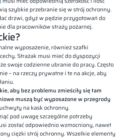
a
musi mieć odpowiednią szerokość i ilość
ą szybkie przebranie się w strój ochronny.
dać drzwi, gdyż w pędzie przygotowań do
ie dla pracowników straży pożarnej.
ckie?
onalne wyposażenie, również szafki
echy. Strażak musi mieć do dyspozycji
akże swoje codzienne ubranie do pracy. Często
ie – na rzeczy prywatne i te na akcje, aby
łaniu.
kie, aby bez problemu zmieściły się tam
braniowe muszą być wyposażone w przegrody
uchwyty na kask ochronny.
ziąć pod uwagę szczególne potrzeby
musi zostać odpowiednio wzmocniony, nawet
ony ciężki strój ochronny. Wszelkie elementy