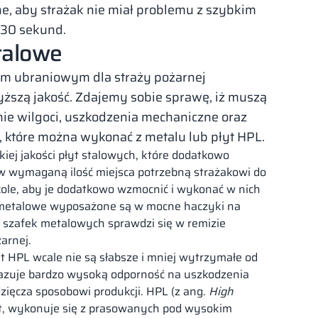
e, aby strażak nie miał problemu z szybkim
y 30 sekund.
talowe
m ubraniowym dla straży pożarnej
ższą jakość. Zdajemy sobie sprawę, iż muszą
anie wilgoci, uszkodzenia mechaniczne oraz
 które można wykonać z metalu lub płyt HPL.
kiej jakości płyt stalowych, które dodatkowo
 wymaganą ilość miejsca potrzebną strażakowi do
okole, aby je dodatkowo wzmocnić i wykonać w nich
i metalowe wyposażone są w mocne haczyki na
p szafek metalowych sprawdzi się w remizie
arnej.
t HPL wcale nie są słabsze i mniej wytrzymałe od
azuje bardzo wysoką odporność na uszkodzenia
zięcza sposobowi produkcji. HPL (z ang.
High
at, wykonuje się z prasowanych pod wysokim