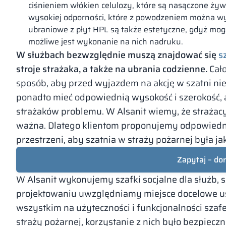
ciśnieniem włókien celulozy, które są nasączone ży
wysokiej odporności, które z powodzeniem można wy
ubraniowe z płyt HPL są także estetyczne, gdyż mo
możliwe jest wykonanie na nich nadruku.
W służbach bezwzględnie muszą znajdować się
s
stroje strażaka, a także na ubrania codzienne.
Cał
sposób, aby przed wyjazdem na akcję w szatni ni
ponadto mieć odpowiednią wysokość i szerokość, a
strażaków problemu. W Alsanit wiemy, że strażacy
ważna. Dlatego klientom proponujemy odpowiedn
przestrzeni, aby szatnia w straży pożarnej była ja
Zapytaj – do
W Alsanit wykonujemy szafki socjalne dla służb, s
projektowaniu uwzględniamy miejsce docelowe u
wszystkim na użyteczności i funkcjonalności szafe
straży pożarnej, korzystanie z nich było bezpieczn