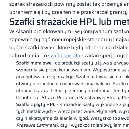
szafek strażackich powinny zostać tak przemyślan
ubraniem się i by czas ten nie przekraczał granic
Szafki strażackie HPL lub me
W Alsanit projektowanym i wykonywanym szafko
zapewniamy ogólnoeuropejskie standardy i najwy
być to szafki trwałe, które będą odporne na dział
zabrudzenia. To
szafki socjalne
zadań specjalnych,
Szafki metalowe
– do produkcji szafy używa się wyso
wzmacnia się przed korodowaniem. Wyposażone są w
przygotowania się na akcję. Szafki ustawia się na c
otwory niezbędne do odprowadzania wilgoci. Szafk
ubrania oraz na hełm i przegrody na ubrania. Ten ty
Ochotniczej Straży Pożarnej i Państwowej Straży Poż
Szafki z płyty HPL
– strażackie szafy wykonane z pły
tych metalowych – wręcz przeciwnie. Płyta HPL wyk
czy niekorzystne działanie wilgoci. Wszystko to zawd
Pressure Laminate)
, czyli wysokociśnieniowy lamin