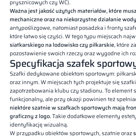
prysznicowych czy WC).
Ważna jest jakość użytych materiałów, które mus
mechaniczne oraz na niekorzystne działanie wod
antypoślizgowe, natomiast posadzka i fronty sza
które łatwo się czyści. W tego typu miejscach naj
siatkarskiego na lodowisko czy piłkarskie
, które 
pozostawienie swoich rzeczy oraz wygodne ich roz
Specyfikacja szafek sportow
Szafki dedykowane obiektom sportowym: piłkarsk
oraz innym. W miejscach tych projektuje się szafk
zapotrzebowania klubu czy stadionu. To element 
funkcjonalny, ale przy okazji powinien też spełn
niektóre szatnie w szafkach sportowych mają front
graficzny z logo.
Takie dodatkowe elementy estetyc
identyfikację wizualną.
W przypadku obiektów sportowych, szatnie oraz
s