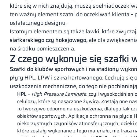
które się w nich znajdują, muszą spełniać oczek
ten ważny element szatni do oczekiwań klienta –
ostatecznego designu.
Istotnym elementem są także ławki, które zwycza
siatkarskiego czy hokejowego,
ale dla zwiększeni
na środku pomieszczenia.
Z czego wykonuje się szafki 
Szafki do klubów sportowych i na stadiony
wykonu
płyty HPL, LPW i szkła hartowanego. Cechują się
uszkodzenia mechaniczne, do tego nie pochłaniają 
HPL
–
High Pressure Laminate
, czyli wysokociśnien
celulozy, które są nasączone żywicą. Zostają one n
to tworzywo odporne na uszkodzenia, dlatego tak czę
obiektów sportowych. Aplikacja ochronna na płycie 
niekorzystnych czynników atmosferycznych, dzięki
które zostały wykonane z tego materiału, nie tracą 