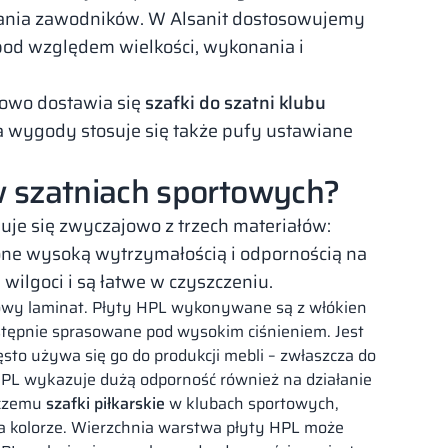
iwania zawodników. W Alsanit dostosowujemy
 pod względem wielkości, wykonania i
jowo dostawia się
szafki do szatni klubu
a wygody stosuje się także pufy ustawiane
w szatniach sportowych?
je się zwyczajowo z trzech materiałów:
 one wysoką wytrzymałością i odpornością na
wilgoci i są łatwe w czyszczeniu.
iowy laminat. Płyty HPL wykonywane są z włókien
astępnie sprasowane pod wysokim ciśnieniem. Jest
sto używa się go do produkcji mebli – zwłaszcza do
HPL wykazuje dużą odporność również na działanie
 czemu
szafki piłkarskie
w klubach sportowych,
na kolorze. Wierzchnia warstwa płyty HPL może