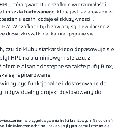
 HPL
, która gwarantuje szafkom wytrzymałość i
e lub
szkła hartowanego,
które jest lakierowane w
osażeniu szatni dodaje ekskluzywności, .
LPW. W szafkach tych zawiasy są niewidoczne z
że drzwiczki szafki delikatnie i płynnie się
h, czy do klubu siatkarskiego dopasowuje się
 płyt HPL na aluminiowym stelażu, z
ofercie Alsanit dostępne są także pufy Blox,
iska są tapicerowane.
winny być funkcjonalne i dostosowane do
my indywidualny projekt dostosowany do
oświadczeniem w przygotowywaniu treści branżowych. Na co dzień
ej i doświadczeniach firmy, tak aby były przydatne i zrozumiałe