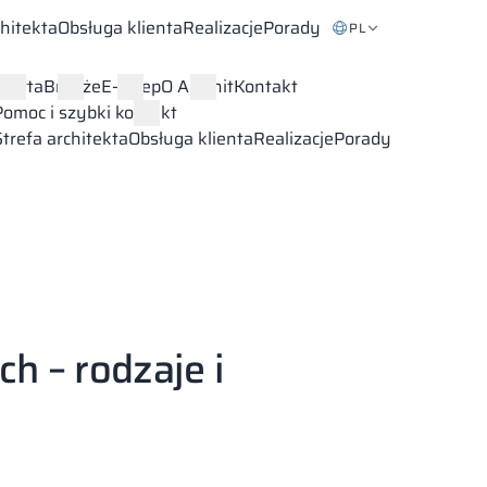
chitekta
Obsługa klienta
Realizacje
Porady
PL
Oferta
Branże
E-sklep
O Alsanit
Kontakt
Pomoc i szybki kontakt
Strefa architekta
Obsługa klienta
Realizacje
Porady
h – rodzaje i