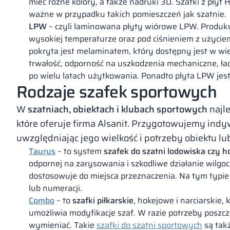
mieć różne kolory, a także nadruki 3D. Szafki z płyt
ważne w przypadku takich pomieszczeń jak szatnie.
LPW
– czyli laminowana płyty wiórowe LPW. Produku
wysokiej temperaturze oraz pod ciśnieniem z użyci
pokryta jest melaminatem, który dostępny jest w wiel
trwałość, odporność na uszkodzenia mechaniczne, ład
po wielu latach użytkowania. Ponadto płyta LPW jest 
Rodzaje szafek sportowych
W
szatniach, obiektach i klubach sportowych
najle
które oferuje firma Alsanit. Przygotowujemy ind
uwzględniając jego wielkość i potrzeby obiektu lub
Taurus
– to system
szafek do szatni lodowiska czy 
odpornej na zarysowania i szkodliwe działanie wilgo
dostosowuje do miejsca przeznaczenia. Na tym typie 
lub numeracji.
Combo
– to
szafki piłkarskie
, hokejowe i narciarskie
umożliwia modyfikacje szaf. W razie potrzeby pos
wymieniać. Takie
szafki do szatni sportowych
są takż