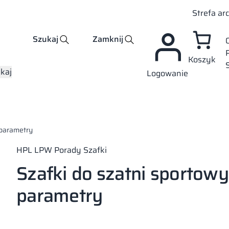
Strefa ar
Szukaj
Zamknij
Koszyk
kaj
Logowanie
 parametry
HPL
LPW
Porady
Szafki
Szafki do szatni sportowyc
parametry