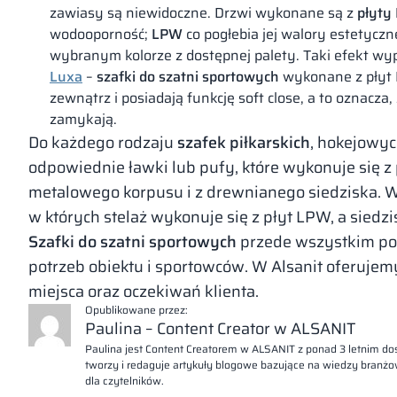
zawiasy są niewidoczne. Drzwi wykonane są z
płyty
wodooporność;
LPW
co pogłebia jej walory estetyczn
wybranym kolorze z dostępnej palety. Taki efekt wyp
Luxa
–
szafki do szatni sportowych
wykonane z płyt 
zewnątrz i posiadają funkcję soft close, a to oznacza, 
zamykają.
Do każdego rodzaju
szafek piłkarskich
, hokejowyc
odpowiednie ławki lub pufy, które wykonuje się z
metalowego korpusu i z drewnianego siedziska. W 
w których stelaż wykonuje się z płyt LPW, a siedz
Szafki do szatni sportowych
przede wszystkim po
potrzeb obiektu i sportowców. W Alsanit oferuje
miejsca oraz oczekiwań klienta.
Opublikowane przez:
Paulina – Content Creator w ALSANIT
Paulina jest Content Creatorem w ALSANIT z ponad 3 letnim d
tworzy i redaguje artykuły blogowe bazujące na wiedzy branżow
dla czytelników.