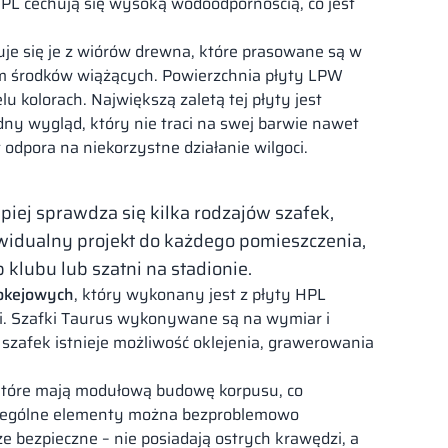
 HPL cechują się wysoką wodoodpornością, co jest
je się je z wiórów drewna, które prasowane są w
em środków wiążących. Powierzchnia płyty LPW
u kolorach. Największą zaletą tej płyty jest
ny wygląd, który nie traci na swej barwie nawet
odpora na niekorzystne działanie wilgoci.
piej sprawdza się kilka rodzajów szafek,
ywidualny projekt do każdego pomieszczenia,
 klubu lub szatni na stadionie.
hokejowych
, który wykonany jest z płyty HPL
ci. Szafki Taurus wykonywane są na wymiar i
szafek istnieje możliwość oklejenia, grawerowania
, które mają modułową budowę korpusu, co
zczególne elementy można bezproblemowo
e bezpieczne – nie posiadają ostrych krawędzi, a