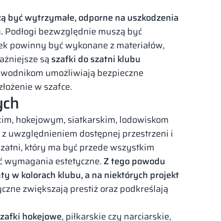
zą być wytrzymałe, odporne na uszkodzenia
y.
Podłogi bezwzględnie muszą być
fek powinny być wykonane z materiałów,
ważniejsze są
szafki do szatni klubu
zawodnikom umożliwiają bezpieczne
łożenie w szafce.
ych
im, hokejowym, siatkarskim, lodowiskom
i z uwzględnieniem dostępnej przestrzeni i
szatni, który ma być przede wszystkim
iać wymagania estetyczne.
Z tego powodu
y w kolorach klubu, a na niektórych projekt
zne zwiększają prestiż oraz podkreślają
zafki hokejowe
, piłkarskie czy narciarskie,