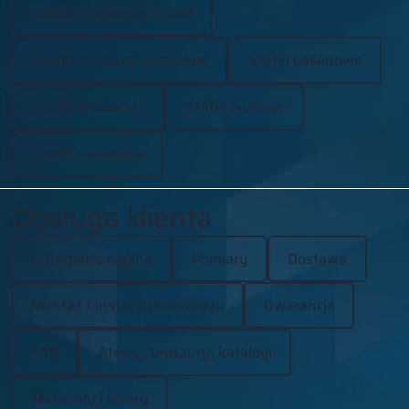
Szafki pracownicze BHP
Szafki do szatni sportowej
Szafki basenowe
Szafki strażackie
Szafki biurowe
Szafki metalowe
Obsługa klienta
Informacje ogólne
Pomiary
Dostawa
Montaż / instrukcje montażu
Gwarancja
FAQ
Atesty, broszury, katalogi
Materiały i kolory