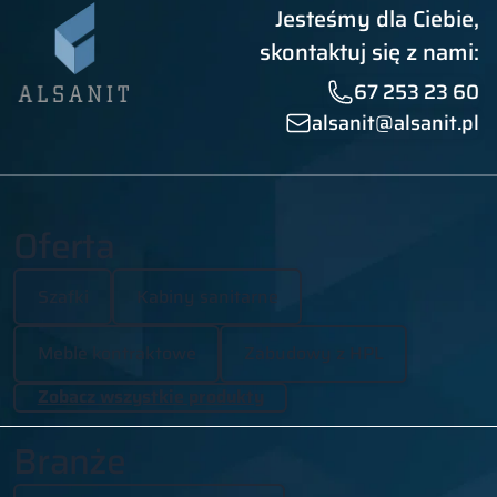
Jesteśmy dla Ciebie,
skontaktuj się z nami:
67 253 23 60
alsanit@alsanit.pl
Oferta
Szafki
Kabiny sanitarne
Meble kontraktowe
Zabudowy z HPL
Zobacz wszystkie produkty
Branże