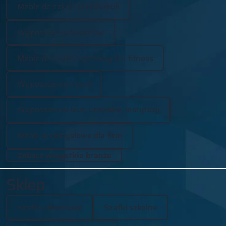
Meble do szkół i przedszkoli
Wyposażenie basenów
Meble do szatni sportowych i fitness
Wyposażenie hoteli
Wyposażenie biur, urzędów, instytucji
Meble przemysłowe dla firm
Zobacz wszystkie branże
Sklep
Szafki ubraniowe
Szafki szkolne