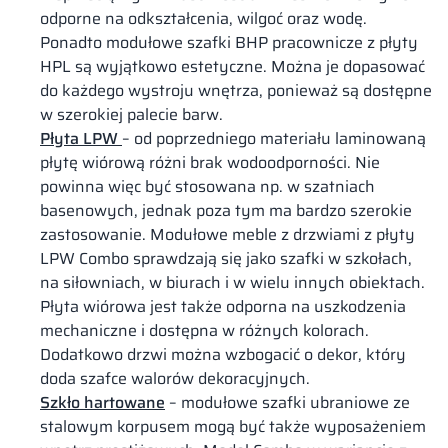
odporne na odkształcenia, wilgoć oraz wodę.
Ponadto modułowe szafki BHP pracownicze z płyty
HPL są wyjątkowo estetyczne. Można je dopasować
do każdego wystroju wnętrza, ponieważ są dostępne
w szerokiej palecie barw.
Płyta LPW
– od poprzedniego materiału laminowaną
płytę wiórową różni brak wodoodporności. Nie
powinna więc być stosowana np. w szatniach
basenowych, jednak poza tym ma bardzo szerokie
zastosowanie. Modułowe meble z drzwiami z płyty
LPW Combo sprawdzają się jako szafki w szkołach,
na siłowniach, w biurach i w wielu innych obiektach.
Płyta wiórowa jest także odporna na uszkodzenia
mechaniczne i dostępna w różnych kolorach.
Dodatkowo drzwi można wzbogacić o dekor, który
doda szafce walorów dekoracyjnych.
Szkło hartowane
– modułowe szafki ubraniowe ze
stalowym korpusem mogą być także wyposażeniem