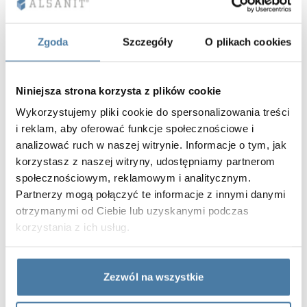
Wszystkie metalowe elementy są więc
odpowiednio wykończone, tak by idealnie
Zgoda
Szczegóły
O plikach cookies
komponowały się z drzwiami z
szafkami z płyty
HPL
lub
szkła
.
Oprócz korzyści, które płyną z
zastosowania modułowej budowy, metalowe
Niniejsza strona korzysta z plików cookie
szafki mogą być wzbogacone o elementy
Wykorzystujemy pliki cookie do spersonalizowania treści
zwiększające ich funkcjonalność, takie jak
i reklam, aby oferować funkcje społecznościowe i
maskownice, blendy maskujące, lustra czy
analizować ruch w naszej witrynie. Informacje o tym, jak
korzystasz z naszej witryny, udostępniamy partnerom
ogranicznik otwarcia. Każdy system szaf
społecznościowym, reklamowym i analitycznym.
powinien też być odpowiednio ponumerowany.
Partnerzy mogą połączyć te informacje z innymi danymi
Cyfry można nanieść na fronty w postaci
otrzymanymi od Ciebie lub uzyskanymi podczas
aluminiowej tabliczki, grawera lub naklejki.
korzystania z ich usług.
Szafki ubraniowe powinny nie tylko dobrze się
prezentować, ale także zapewniać wysoki poziom
Zezwól na wszystkie
bezpieczeństwa przechowywanych rzeczy.
Funkcję tę spełniają zamki, wśród których można