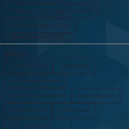
Wyposażenie biur, urzędów, instytucji
Meble przemysłowe dla firm
Zobacz wszystkie branże
Sklep
Szafki ubraniowe
Szafki szkolne
Szafki pracownicze BHP
Szafki do szatni sportowej
Szafki basenowe
Szafki strażackie
Szafki biurowe
Szafki metalowe