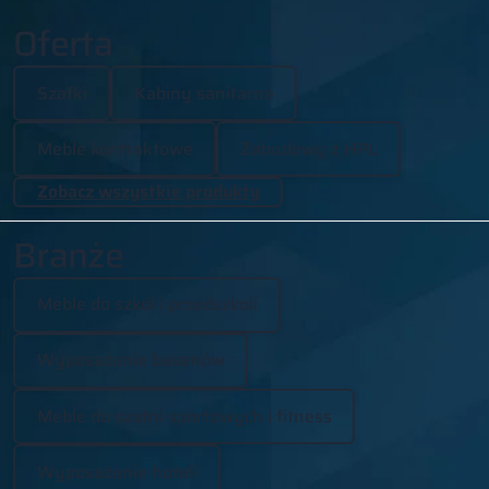
Oferta
Szafki
Kabiny sanitarne
Meble kontraktowe
Zabudowy z HPL
Zobacz wszystkie produkty
Branże
Meble do szkół i przedszkoli
Wyposażenie basenów
Meble do szatni sportowych i fitness
Wyposażenie hoteli