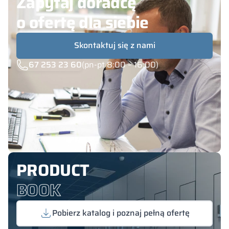
Zapytaj doradcę
o ofertę dla siebie
Skontaktuj się z nami
67 253 23 60
(pn-pt 8:00 – 16:00)
PRODUCT
BOOK
Pobierz katalog i poznaj pełną ofertę