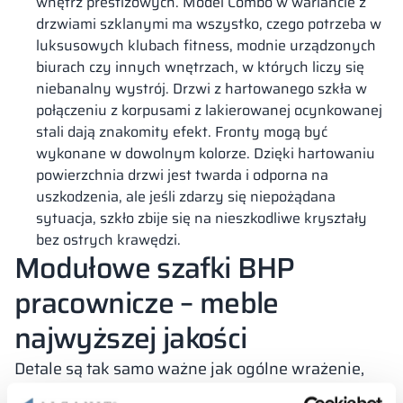
wnętrz prestiżowych. Model Combo w wariancie z
drzwiami szklanymi ma wszystko, czego potrzeba w
luksusowych klubach fitness, modnie urządzonych
biurach czy innych wnętrzach, w których liczy się
niebanalny wystrój. Drzwi z hartowanego szkła w
połączeniu z korpusami z lakierowanej ocynkowanej
stali dają znakomity efekt. Fronty mogą być
wykonane w dowolnym kolorze. Dzięki hartowaniu
powierzchnia drzwi jest twarda i odporna na
uszkodzenia, ale jeśli zdarzy się niepożądana
sytuacja, szkło zbije się na nieszkodliwe kryształy
bez ostrych krawędzi.
Modułowe szafki BHP
pracownicze – meble
najwyższej jakości
Detale są tak samo ważne jak ogólne wrażenie,
zwłaszcza jeśli chodzi o konstrukcje mebli.