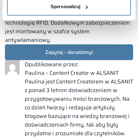
wyróżnić m.in. modele na kluczyk, na kłódkę,
Spersonalizuj
wrzutowe, szyfrowane czy obsługujące
technologię RFID. Dodatkowym zabezpieczeniem
jest montowany w szafce system
antywłamaniowy.
Zapytaj – doradzimy!
Opublikowane przez:
Paulina – Content Creator w ALSANIT
Paulina jest Content Creatorem w ALSANIT
z ponad 3 letnim doświadczeniem w
przygotowywaniu treści branżowych. Na
co dzień tworzy i redaguje artykuły
blogowe bazujące na wiedzy branżowej i
doświadczeniach firmy, tak aby były
przydatne i zrozumiałe dla czytelników.