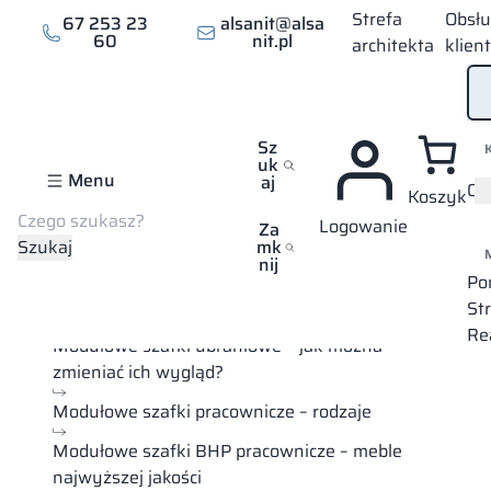
Przejdź
Strefa
Obsł
67 253 23
alsanit@alsa
do
60
nit.pl
architekta
klien
treści
Sz
uk
Menu
aj
Of
Koszyk
Szukaj
Logowanie
Strona główna
Porady
Modułowe szafki ubraniowe – praktyczn
Za
Szukaj
mk
nij
Po
Spis treści
St
Re
Modułowe szafki ubraniowe – jak można
zmieniać ich wygląd?
Modułowe szafki pracownicze – rodzaje
Modułowe szafki BHP pracownicze – meble
najwyższej jakości