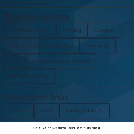
Obsługa klienta
Informacje ogólne
Pomiary
Dostawa
Montaż / instrukcje montażu
Gwarancja
FAQ
Atesty, broszury, katalogi
Materiały i kolory
Przydatne linki
Kontakt
O nas
Strefa architekta
Polityka prywatności
Regulamin
Dla prasy