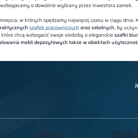
i wzbogacamy o dowolnie wybrany przez inwestora zamek.
to miejsca, w których spędzamy najwięcej czasu w ciągu dnia
praktycznych
szafek pracowniczych
oraz
szkolnych
, by uczyn
, które chcą wzbogacić swoje siedziby o eleganckie
szafki bi
alowania mebli depozytowych także w obiektach użytecznośc
J
Sklep
Obsłu