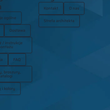
a
Kontakt
O nas
je ogólne
Strefa architekta
Dostawa
 / instrukcje
ontażu
ja
FAQ
y, broszury,
atalogi
 i kolory