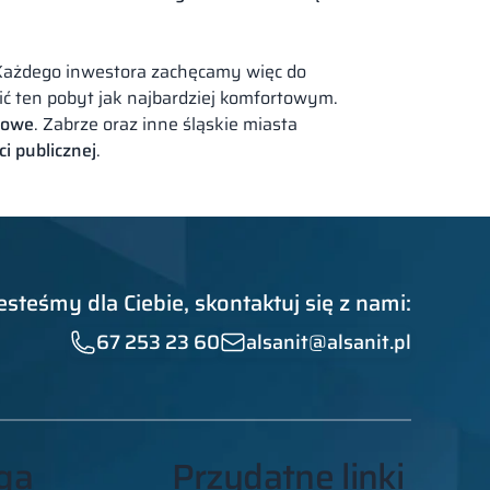
. Każdego inwestora zachęcamy więc do
ić ten pobyt jak najbardziej komfortowym.
urowe
. Zabrze oraz inne śląskie miasta
i publicznej
.
esteśmy dla Ciebie, skontaktuj się z nami:
67 253 23 60
alsanit@alsanit.pl
ga
Przydatne linki