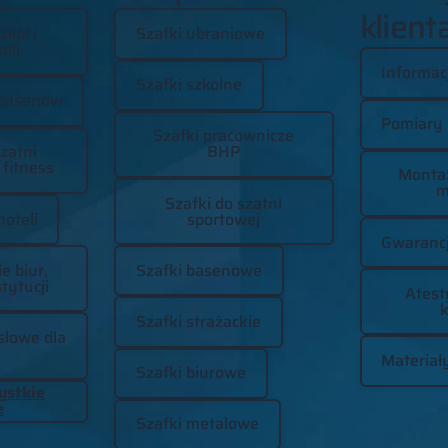
klient
zkół i
Szafki ubraniowe
oli
Informac
Szafki szkolne
basenów
Pomiary
Szafki pracownicze
zatni
BHP
 fitness
Montaż
m
Szafki do szatni
oteli
sportowej
Gwaranc
 biur,
Szafki basenowe
tytucji
Atest
k
Szafki strażackie
łowe dla
Materiały
Szafki biurowe
ystkie
e
Szafki metalowe