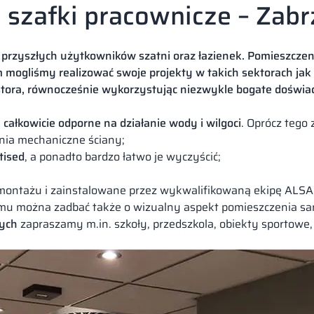
 szafki pracownicze – Zabr
rzyszłych użytkowników szatni oraz łazienek. Pomieszczeni
 mogliśmy realizować swoje projekty w takich sektorach jak
tora, równocześnie wykorzystując niezwykle bogate doświa
 całkowicie odporne na działanie wody i wilgoci
. Oprócz teg
nia mechaniczne ściany;
tised
, a ponadto bardzo łatwo je wyczyścić;
montażu i zainstalowane przez wykwalifikowaną ekipę ALSA
emu można zadbać także o wizualny aspekt pomieszczenia sa
nych
zapraszamy m.in. szkoły, przedszkola, obiekty sportowe