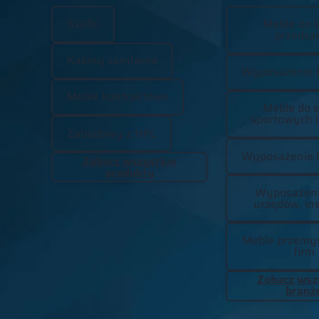
Szafki
Meble do s
przedszk
Kabiny sanitarne
Wyposażenie 
Meble kontraktowe
Meble do s
sportowych i
Zabudowy z HPL
Wyposażenie h
Zobacz wszystkie
produkty
Wyposażenie
urzędów, ins
Meble przemys
firm
Zobacz wsz
branż