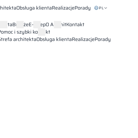
chitekta
Obsługa klienta
Realizacje
Porady
PL
Oferta
Branże
E-sklep
O Alsanit
Kontakt
Pomoc i szybki kontakt
Strefa architekta
Obsługa klienta
Realizacje
Porady