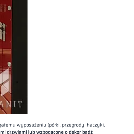
ogatemu wyposażeniu (półki, przegrody, haczyki,
ymi drzwiami lub wzbogacone o dekor bądź