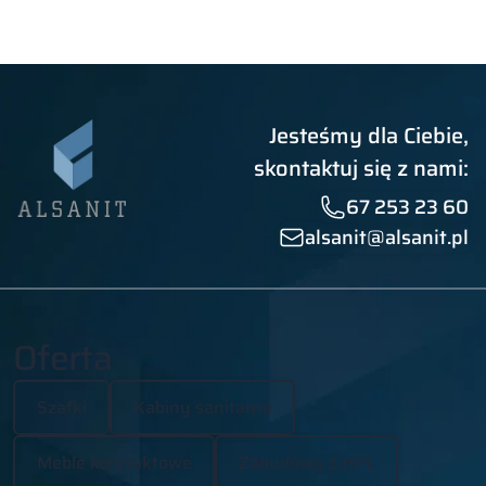
Jesteśmy dla Ciebie,
skontaktuj się z nami:
67 253 23 60
alsanit@alsanit.pl
Oferta
Szafki
Kabiny sanitarne
Meble kontraktowe
Zabudowy z HPL