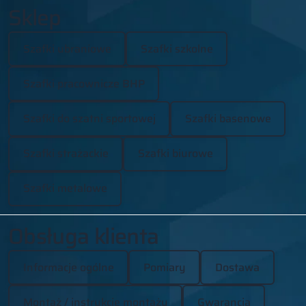
Sklep
Szafki ubraniowe
Szafki szkolne
Szafki pracownicze BHP
Szafki do szatni sportowej
Szafki basenowe
Szafki strażackie
Szafki biurowe
Szafki metalowe
Obsługa klienta
Informacje ogólne
Pomiary
Dostawa
Montaż / instrukcje montażu
Gwarancja