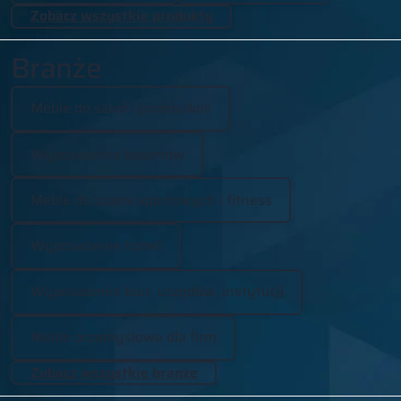
Zobacz wszystkie produkty
Branże
Meble do szkół i przedszkoli
Wyposażenie basenów
Meble do szatni sportowych i fitness
Wyposażenie hoteli
Wyposażenie biur, urzędów, instytucji
Meble przemysłowe dla firm
Zobacz wszystkie branże