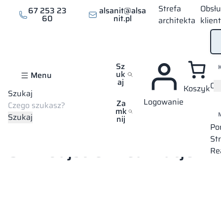
Strefa
Obsł
67 253 23
alsanit@alsa
60
nit.pl
architekta
klien
Sz
uk
Menu
aj
Of
Koszyk
Szukaj
Logowanie
Za
mk
Szukaj
nij
Strona główna
Mapa wszystkich realizacji
Świnoujście
Po
St
Świnoujście – realizacje
Re