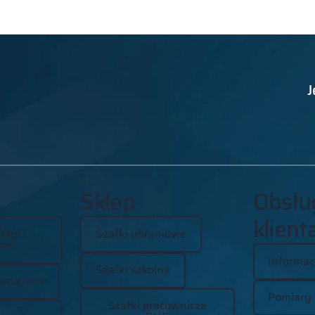
J
Sklep
Obsłu
klient
zkół i
Szafki ubraniowe
oli
Informac
Szafki szkolne
basenów
Pomiary
Szafki pracownicze