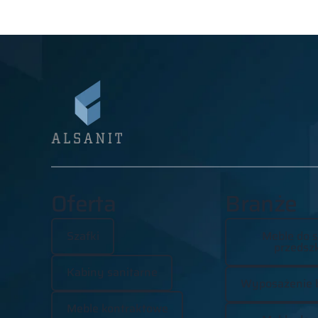
Oferta
Branże
Szafki
Meble do s
przedszk
Kabiny sanitarne
Wyposażenie 
Meble kontraktowe