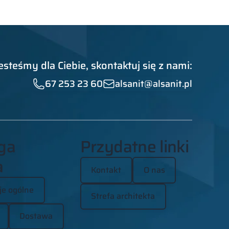
esteśmy dla Ciebie, skontaktuj się z nami:
67 253 23 60
alsanit@alsanit.pl
ga
Przydatne linki
a
Kontakt
O nas
je ogólne
Strefa architekta
Dostawa