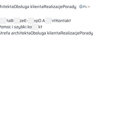
chitekta
Obsługa klienta
Realizacje
Porady
PL
Oferta
Branże
E-sklep
O Alsanit
Kontakt
Pomoc i szybki kontakt
Strefa architekta
Obsługa klienta
Realizacje
Porady