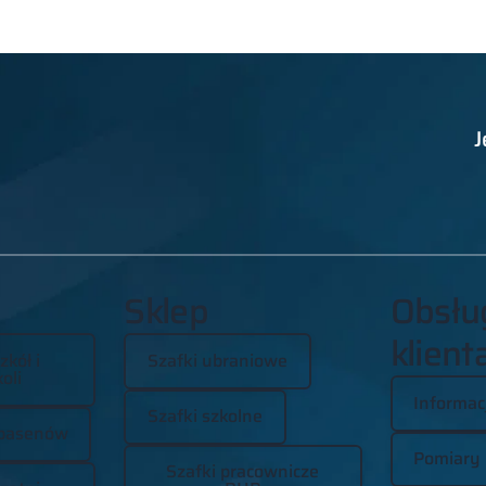
J
Sklep
Obsłu
klient
zkół i
Szafki ubraniowe
oli
Informac
Szafki szkolne
basenów
Pomiary
Szafki pracownicze