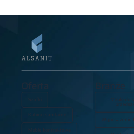
Oferta
Branże
Szafki
Meble do s
przedszk
Kabiny sanitarne
Wyposażenie 
Meble kontraktowe