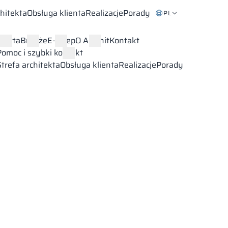
chitekta
Obsługa klienta
Realizacje
Porady
PL
Oferta
Branże
E-sklep
O Alsanit
Kontakt
Pomoc i szybki kontakt
Strefa architekta
Obsługa klienta
Realizacje
Porady