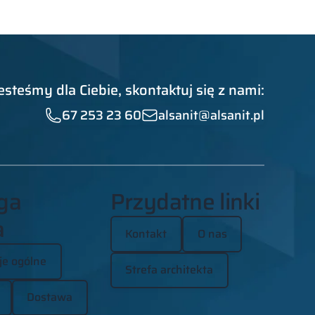
esteśmy dla Ciebie, skontaktuj się z nami:
67 253 23 60
alsanit@alsanit.pl
ga
Przydatne linki
a
Kontakt
O nas
je ogólne
Strefa architekta
Dostawa