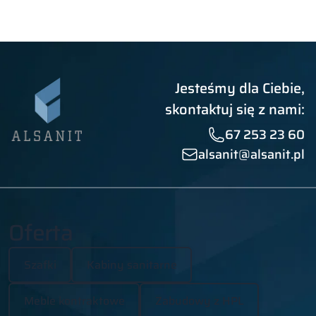
Jesteśmy dla Ciebie,
skontaktuj się z nami:
67 253 23 60
alsanit@alsanit.pl
Oferta
Szafki
Kabiny sanitarne
Meble kontraktowe
Zabudowy z HPL