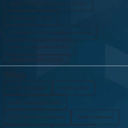
Meble do szatni sportowych i fitness
Wyposażenie hoteli
Wyposażenie biur, urzędów, instytucji
Meble przemysłowe dla firm
Zobacz wszystkie branże
Sklep
Szafki ubraniowe
Szafki szkolne
Szafki pracownicze BHP
Szafki do szatni sportowej
Szafki basenowe