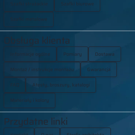
Szafki strażackie
Szafki biurowe
Szafki metalowe
Obsługa klienta
Informacje ogólne
Pomiary
Dostawa
Montaż / instrukcje montażu
Gwarancja
FAQ
Atesty, broszury, katalogi
Materiały i kolory
Przydatne linki
Kontakt
O nas
Strefa architekta