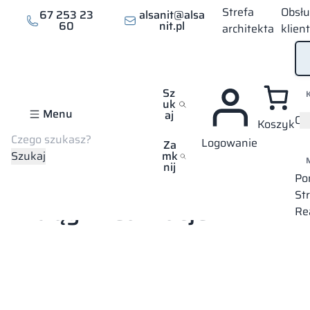
Strefa
Obsł
67 253 23
alsanit@alsa
60
nit.pl
architekta
klien
Sz
uk
Menu
aj
Of
Koszyk
Szukaj
Logowanie
Za
Szukaj
mk
nij
Strona główna
Mapa wszystkich realizacji
Elbląg
Po
St
Elbląg – realizacje
Re