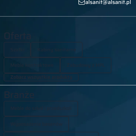
alsanit@alsanit.pl
Oferta
Szafki
Kabiny sanitarne
Meble kontraktowe
Zabudowy z HPL
Zobacz wszystkie produkty
Branże
Meble do szkół i przedszkoli
Wyposażenie basenów